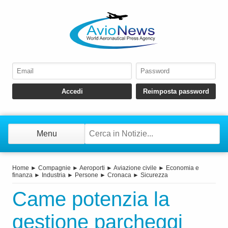
Menu
Home
►
Compagnie
►
Aeroporti
►
Aviazione civile
►
Economia e
finanza
►
Industria
►
Persone
►
Cronaca
►
Sicurezza
Came potenzia la
gestione parcheggi