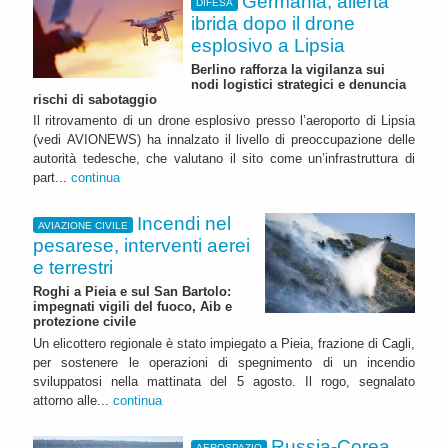
Germania, allerta
DIFESA
ibrida dopo il drone
esplosivo a Lipsia
Berlino rafforza la vigilanza sui
nodi logistici strategici e denuncia
rischi di sabotaggio
Il ritrovamento di un drone esplosivo presso l’aeroporto di Lipsia
(vedi AVIONEWS) ha innalzato il livello di preoccupazione delle
autorità tedesche, che valutano il sito come un’infrastruttura di
part...
continua
Incendi nel
AVIAZIONE CIVILE
pesarese, interventi aerei
e terrestri
Roghi a Pieia e sul San Bartolo:
impegnati vigili del fuoco, Aib e
protezione civile
Un elicottero regionale è stato impiegato a Pieia, frazione di Cagli,
per sostenere le operazioni di spegnimento di un incendio
sviluppatosi nella mattinata del 5 agosto. Il rogo, segnalato
attorno alle...
continua
Russia-Corea
AEROSPAZIO