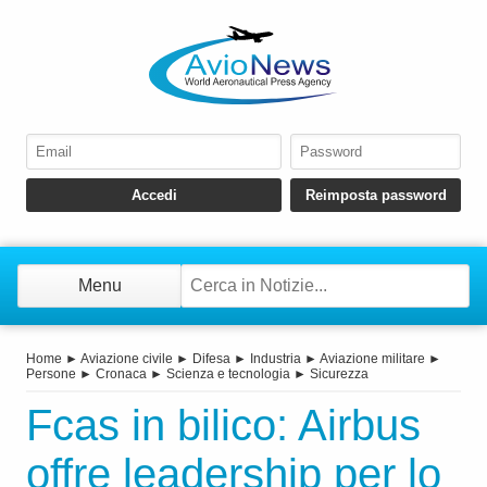
Menu
Home
►
Aviazione civile
►
Difesa
►
Industria
►
Aviazione militare
►
Persone
►
Cronaca
►
Scienza e tecnologia
►
Sicurezza
Fcas in bilico: Airbus
offre leadership per lo