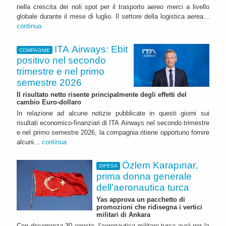
nella crescita dei noli spot per il trasporto aereo merci a livello
globale durante il mese di luglio. Il settore della logistica aerea...
continua
ITA Airways: Ebit
COMPAGNIE
positivo nel secondo
trimestre e nel primo
semestre 2026
Il risultato netto risente principalmente degli effetti del
cambio Euro-dollaro
In relazione ad alcune notizie pubblicate in questi giorni sui
risultati economico-finanziari di ITA Airways nel secondo trimestre
e nel primo semestre 2026, la compagnia ritiene opportuno fornire
alcuni...
continua
Özlem Karapınar,
DIFESA
prima donna generale
dell’aeronautica turca
Yas approva un pacchetto di
promozioni che ridisegna i vertici
militari di Ankara
Con decorrenza 30 agosto, l’aeronautica militare turca avrà per la