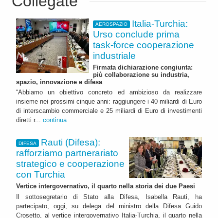
Collegate
Italia-Turchia:
AEROSPAZIO
Urso conclude prima
task-force cooperazione
industriale
Firmata dichiarazione congiunta:
più collaborazione su industria,
spazio, innovazione e difesa
“Abbiamo un obiettivo concreto ed ambizioso da realizzare
insieme nei prossimi cinque anni: raggiungere i 40 miliardi di Euro
di interscambio commerciale e 25 miliardi di Euro di investimenti
diretti r...
continua
Rauti (Difesa):
DIFESA
rafforziamo partnerariato
strategico e cooperazione
con Turchia
Vertice intergovernativo, il quarto nella storia dei due Paesi
Il sottosegretario di Stato alla Difesa, Isabella Rauti, ha
partecipato, oggi, su delega del ministro della Difesa Guido
Crosetto, al vertice intergovernativo Italia-Turchia, il quarto nella