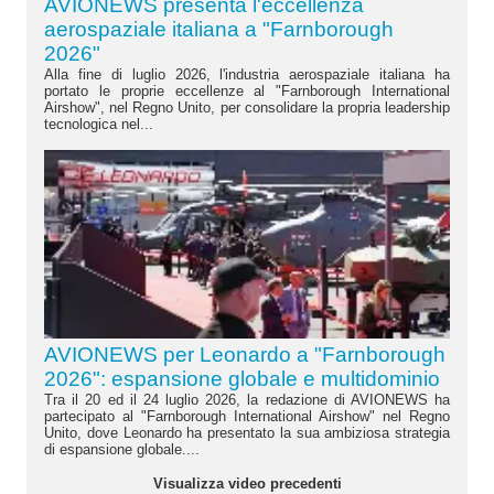
AVIONEWS presenta l'eccellenza
aerospaziale italiana a "Farnborough
2026"
Alla fine di luglio 2026, l'industria aerospaziale italiana ha
portato le proprie eccellenze al "Farnborough International
Airshow", nel Regno Unito, per consolidare la propria leadership
tecnologica nel...
AVIONEWS per Leonardo a "Farnborough
2026": espansione globale e multidominio
Tra il 20 ed il 24 luglio 2026, la redazione di AVIONEWS ha
partecipato al "Farnborough International Airshow" nel Regno
Unito, dove Leonardo ha presentato la sua ambiziosa strategia
di espansione globale....
Visualizza video precedenti