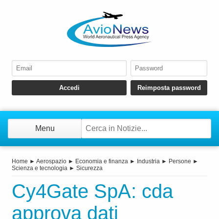
Menu
Home
►
Aerospazio
►
Economia e finanza
►
Industria
►
Persone
►
Scienza e tecnologia
►
Sicurezza
Cy4Gate SpA: cda
approva dati