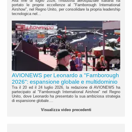
Alla fine di luglio 2026, l'industria aerospaziale italiana ha
portato le proprie eccellenze al "Farnborough International
Airshow", nel Regno Unito, per consolidare la propria leadership
tecnologica nel...
AVIONEWS per Leonardo a "Farnborough
2026": espansione globale e multidominio
Tra il 20 ed il 24 luglio 2026, la redazione di AVIONEWS ha
partecipato al "Farnborough International Airshow" nel Regno
Unito, dove Leonardo ha presentato la sua ambiziosa strategia
di espansione globale....
Visualizza video precedenti