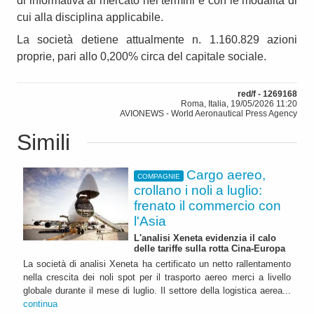
di informativa al mercato nei termini e con le modalità di
cui alla disciplina applicabile.
La società detiene attualmente n. 1.160.829 azioni
proprie, pari allo 0,200% circa del capitale sociale.
red/f - 1269168
Roma, Italia, 19/05/2026 11:20
AVIONEWS - World Aeronautical Press Agency
Simili
Cargo aereo,
COMPAGNIE
crollano i noli a luglio:
frenato il commercio con
l'Asia
L'analisi Xeneta evidenzia il calo
delle tariffe sulla rotta Cina-Europa
La società di analisi Xeneta ha certificato un netto rallentamento
nella crescita dei noli spot per il trasporto aereo merci a livello
globale durante il mese di luglio. Il settore della logistica aerea...
continua