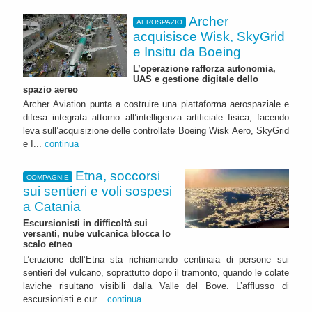
Archer
AEROSPAZIO
acquisisce Wisk, SkyGrid
e Insitu da Boeing
L’operazione rafforza autonomia,
UAS e gestione digitale dello
spazio aereo
Archer Aviation punta a costruire una piattaforma aerospaziale e
difesa integrata attorno all’intelligenza artificiale fisica, facendo
leva sull’acquisizione delle controllate Boeing Wisk Aero, SkyGrid
e I...
continua
Etna, soccorsi
COMPAGNIE
sui sentieri e voli sospesi
a Catania
Escursionisti in difficoltà sui
versanti, nube vulcanica blocca lo
scalo etneo
L’eruzione dell’Etna sta richiamando centinaia di persone sui
sentieri del vulcano, soprattutto dopo il tramonto, quando le colate
laviche risultano visibili dalla Valle del Bove. L’afflusso di
escursionisti e cur...
continua