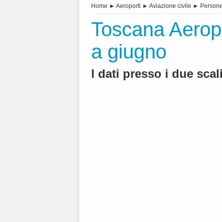
Home
►
Aeroporti
►
Aviazione civile
►
Person
Toscana Aeroport
a giugno
I dati presso i due scal