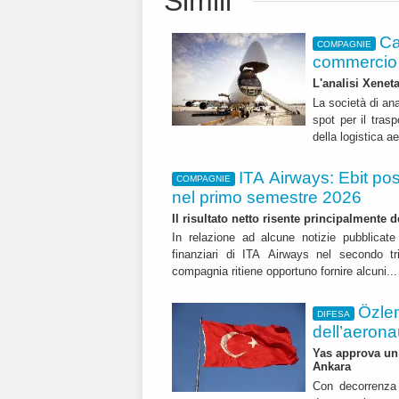
Simili
Ca
COMPAGNIE
commercio 
L'analisi Xeneta
La società di ana
spot per il trasp
della logistica a
ITA Airways: Ebit pos
COMPAGNIE
nel primo semestre 2026
Il risultato netto risente principalmente 
In relazione ad alcune notizie pubblicate 
finanziari di ITA Airways nel secondo t
compagnia ritiene opportuno fornire alcuni..
Özle
DIFESA
dell’aerona
Yas approva un 
Ankara
Con decorrenza 