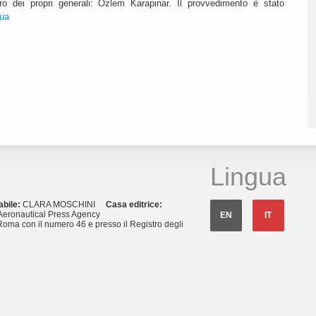
o dei propri generali: Ozlem Karapinar. Il provvedimento è stato
nua
Lingua
abile:
CLARA MOSCHINI
Casa editrice:
eronautical Press Agency
EN
IT
Roma con il numero 46 e presso il Registro degli