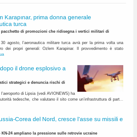
m Karapınar, prima donna generale
utica turca
pacchetto di promozioni che ridisegna i vertici militari di
30 agosto, l’aeronautica militare turca avrà per la prima volta una
o dei propri generali: Ozlem Karapinar. Il provvedimento è stato
nua
 dopo il drone esplosivo a
stici strategici e denuncia rischi di
o l’aeroporto di Lipsia (vedi AVIONEWS) ha
autorità tedesche, che valutano il sito come un’infrastruttura di part...
ussia-Corea del Nord, cresce l’asse su missili e
 e KN-24 ampliano la pressione sulle retrovie ucraine