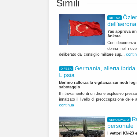
Simili
Özle
DIFESA
dell’aerona
Yas approva un 
Ankara
Con decorrenza 
donna nel nover
deliberato dal consiglio militare sup...
conti
Germania, allerta ibrida
DIFESA
Lipsia
Berlino rafforza la vigilanza sui nodi logi
sabotaggio
Il ritrovamento di un drone esplosivo press
innalzato il livello di preoccupazione delle 
continua
R
AEROSPAZIO
personale
I vettori KN-23