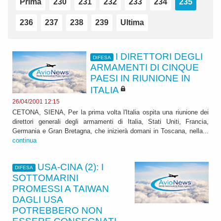
Prima
230
231
232
233
234
235
236
237
238
239
Ultima
I DIRETTORI DEGLI
DIFESA
ARMAMENTI DI CINQUE
PAESI IN RIUNIONE IN
ITALIA
26/04/2001 12:15
CETONA, SIENA, Per la prima volta l'Italia ospita una riunione dei
direttori generali degli armamenti di Italia, Stati Uniti, Francia,
Germania e Gran Bretagna, che inizierà domani in Toscana, nella...
continua
USA-CINA (2): I
DIFESA
SOTTOMARINI
PROMESSI A TAIWAN
DAGLI USA
POTREBBERO NON