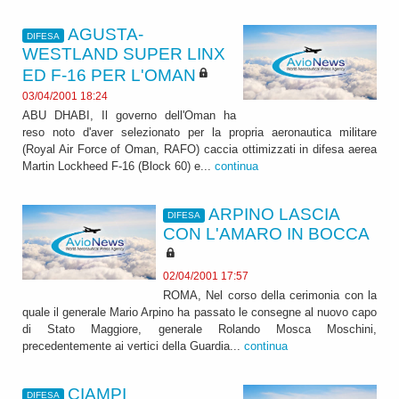
AGUSTA-
DIFESA
WESTLAND SUPER LINX
ED F-16 PER L'OMAN
03/04/2001 18:24
ABU DHABI, Il governo dell'Oman ha
reso noto d'aver selezionato per la propria aeronautica militare
(Royal Air Force of Oman, RAFO) caccia ottimizzati in difesa aerea
Martin Lockheed F-16 (Block 60) e...
continua
ARPINO LASCIA
DIFESA
CON L'AMARO IN BOCCA
02/04/2001 17:57
ROMA, Nel corso della cerimonia con la
quale il generale Mario Arpino ha passato le consegne al nuovo capo
di Stato Maggiore, generale Rolando Mosca Moschini,
precedentemente ai vertici della Guardia...
continua
CIAMPI
DIFESA