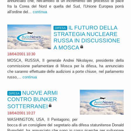
annunciato che, nell'ambito di un incremento del processo di pace
fra la Corea del Nord e quella del Sud, l'Unione Europea porrà
all'ordine del...
continua
IL FUTURO DELLA
DIFESA
STRATEGIA NUCLEARE
RUSSA IN DISCUSSIONE
A MOSCA
18/04/2001 10:30
MOSCA, RUSSIA, Il generale Andrei Nikolayev, presidente della
commissione parlamentare di Mosca per la difesa, ha annunciato
che saranno effettuate delle audizioni a porte chiuse, nel parlamento
russo,...
continua
NUOVE ARMI
DIFESA
CONTRO BUNKER
SOTTERRANEI
18/04/2001 10:27
WASHINGTON, USA, Il Pentagono, per
bocca di un consigliere del segretario alla difesa statunitense Donald
Rumsfeld, ha annunciato che sono in corso ricerche per sviluppare