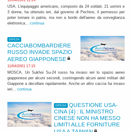
12/04/2001 12:24
USA, L'equipaggio americano, composto da 24 soldati, 21 uomini e
3 donne, ha ottenuto ieri, dal governo di Pechino, il permesso per
poter tornare in patria, ma non a bordo dell'aereo da sorveglianza
elettronica...
continua
DIFESA
CACCIABOMBARDIERE
RUSSO INVADE SPAZIO
AEREO GIAPPONESE
11/04/2001 17:15
MOSCA, Un Sukhoi Su-24 russo ha invaso ieri lo spazio aereo
giapponese per alcuni secondi, costringendo alcuni aerei militari del
Giappone a decollare rapidamente. Anche un altro caccia ha invaso
ieri...
continua
QUESTIONE USA-
DIFESA
CINA (4) : IL MINISTRO
CINESE NON HA MESSO
LIMITI ALLE FORNITURE
USA A TAIWAN