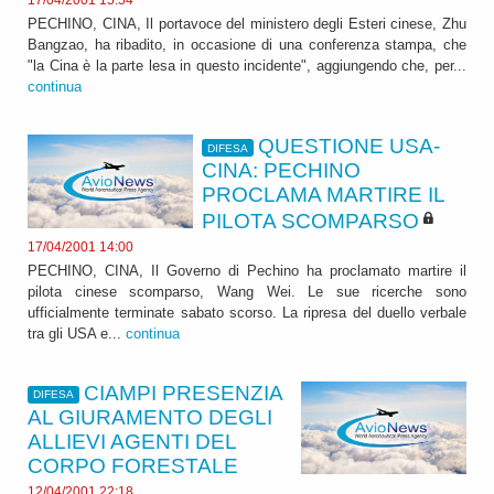
17/04/2001 15:54
PECHINO, CINA, Il portavoce del ministero degli Esteri cinese, Zhu
Bangzao, ha ribadito, in occasione di una conferenza stampa, che
"la Cina è la parte lesa in questo incidente", aggiungendo che, per...
continua
QUESTIONE USA-
DIFESA
CINA: PECHINO
PROCLAMA MARTIRE IL
PILOTA SCOMPARSO
17/04/2001 14:00
PECHINO, CINA, Il Governo di Pechino ha proclamato martire il
pilota cinese scomparso, Wang Wei. Le sue ricerche sono
ufficialmente terminate sabato scorso. La ripresa del duello verbale
tra gli USA e...
continua
CIAMPI PRESENZIA
DIFESA
AL GIURAMENTO DEGLI
ALLIEVI AGENTI DEL
CORPO FORESTALE
12/04/2001 22:18