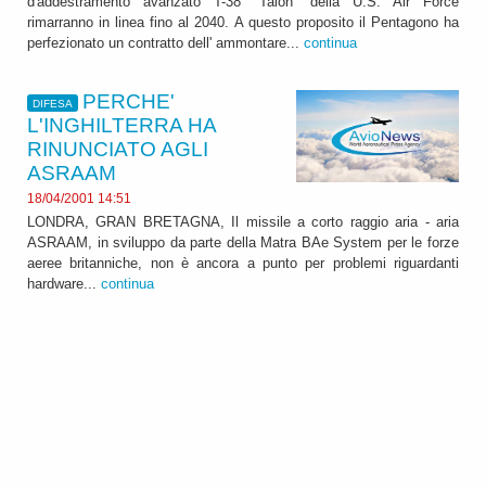
d'addestramento avanzato T-38 "Talon" della U.S. Air Force
rimarranno in linea fino al 2040. A questo proposito il Pentagono ha
perfezionato un contratto dell' ammontare...
continua
PERCHE'
DIFESA
L'INGHILTERRA HA
RINUNCIATO AGLI
ASRAAM
18/04/2001 14:51
LONDRA, GRAN BRETAGNA, Il missile a corto raggio aria - aria
ASRAAM, in sviluppo da parte della Matra BAe System per le forze
aeree britanniche, non è ancora a punto per problemi riguardanti
hardware...
continua