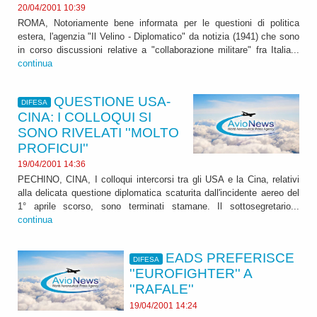
20/04/2001 10:39
ROMA, Notoriamente bene informata per le questioni di politica
estera, l'agenzia "Il Velino - Diplomatico" da notizia (1941) che sono
in corso discussioni relative a "collaborazione militare" fra Italia...
continua
QUESTIONE USA-
DIFESA
CINA: I COLLOQUI SI
SONO RIVELATI ''MOLTO
PROFICUI''
19/04/2001 14:36
PECHINO, CINA, I colloqui intercorsi tra gli USA e la Cina, relativi
alla delicata questione diplomatica scaturita dall'incidente aereo del
1° aprile scorso, sono terminati stamane. Il sottosegretario...
continua
EADS PREFERISCE
DIFESA
''EUROFIGHTER'' A
''RAFALE''
19/04/2001 14:24