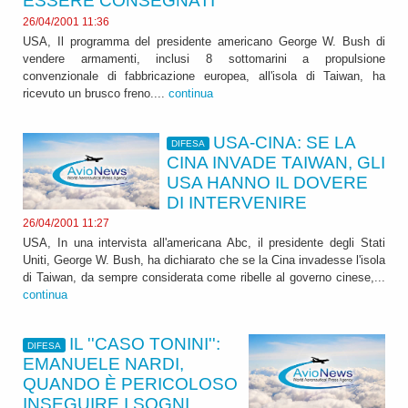
ESSERE CONSEGNATI
26/04/2001 11:36
USA, Il programma del presidente americano George W. Bush di
vendere armamenti, inclusi 8 sottomarini a propulsione
convenzionale di fabbricazione europea, all'isola di Taiwan, ha
ricevuto un brusco freno....
continua
USA-CINA: SE LA
DIFESA
CINA INVADE TAIWAN, GLI
USA HANNO IL DOVERE
DI INTERVENIRE
26/04/2001 11:27
USA, In una intervista all'americana Abc, il presidente degli Stati
Uniti, George W. Bush, ha dichiarato che se la Cina invadesse l'isola
di Taiwan, da sempre considerata come ribelle al governo cinese,...
continua
IL ''CASO TONINI'':
DIFESA
EMANUELE NARDI,
QUANDO È PERICOLOSO
INSEGUIRE I SOGNI...