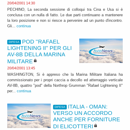
20/04/2001 14:30
PECHINO, La seconda sessione di colloqui tra Cina e Usa si è
conclusa con un nulla di fatto. Le due parti continuano a mantenere
la loro posizione e non si riesce a pervenire ad un punto d'incontro.
Gli...
continua
POD ''RAFAEL
DIFESA
LIGHTENING II'' PER GLI
AV-8B DELLA MARINA
MILITARE
20/04/2001 13:45
WASHINGTON, Si è appreso che la Marina Militare Italiana ha
commissionato per i propri caccia a decollo ed atterraggio verticale
AV-8B, quattro "pod" della Northrop Grumman "Rafael Lightening II"
per...
continua
ITALIA - OMAN:
DIFESA
VERSO UN ACCORDO
ANCHE PER FORNITURE
DI ELICOTTERI