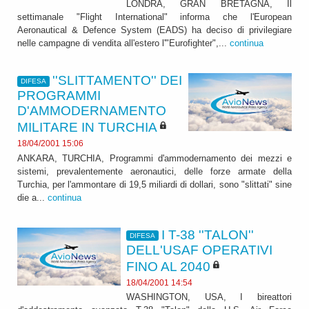
LONDRA, GRAN BRETAGNA, Il
settimanale "Flight International" informa che l'European
Aeronautical & Defence System (EADS) ha deciso di privilegiare
nelle campagne di vendita all'estero l'"Eurofighter",...
continua
''SLITTAMENTO'' DEI
DIFESA
PROGRAMMI
D'AMMODERNAMENTO
MILITARE IN TURCHIA
18/04/2001 15:06
ANKARA, TURCHIA, Programmi d'ammodernamento dei mezzi e
sistemi, prevalentemente aeronautici, delle forze armate della
Turchia, per l'ammontare di 19,5 miliardi di dollari, sono "slittati" sine
die a...
continua
I T-38 ''TALON''
DIFESA
DELL'USAF OPERATIVI
FINO AL 2040
18/04/2001 14:54
WASHINGTON, USA, I bireattori