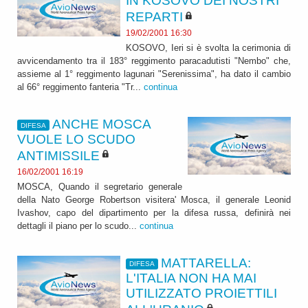
IN KOSOVO DEI NOSTRI
REPARTI
19/02/2001 16:30
KOSOVO, Ieri si è svolta la cerimonia di
avvicendamento tra il 183° reggimento paracadutisti "Nembo" che,
assieme al 1° reggimento lagunari "Serenissima", ha dato il cambio
al 66° reggimento fanteria "Tr...
continua
ANCHE MOSCA
DIFESA
VUOLE LO SCUDO
ANTIMISSILE
16/02/2001 16:19
MOSCA, Quando il segretario generale
della Nato George Robertson visitera' Mosca, il generale Leonid
Ivashov, capo del dipartimento per la difesa russa, definirà nei
dettagli il piano per lo scudo...
continua
MATTARELLA:
DIFESA
L'ITALIA NON HA MAI
UTILIZZATO PROIETTILI