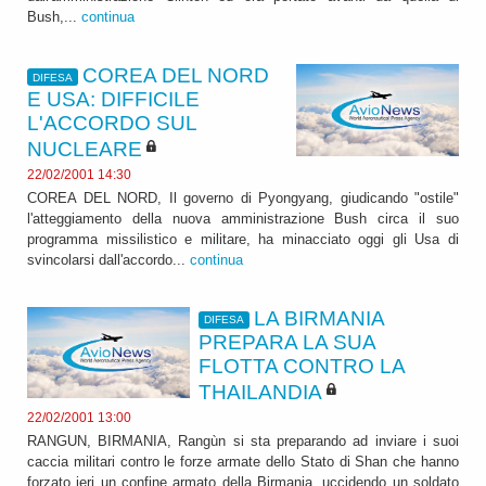
Bush,...
continua
COREA DEL NORD
DIFESA
E USA: DIFFICILE
L'ACCORDO SUL
NUCLEARE
22/02/2001 14:30
COREA DEL NORD, Il governo di Pyongyang, giudicando "ostile"
l'atteggiamento della nuova amministrazione Bush circa il suo
programma missilistico e militare, ha minacciato oggi gli Usa di
svincolarsi dall'accordo...
continua
LA BIRMANIA
DIFESA
PREPARA LA SUA
FLOTTA CONTRO LA
THAILANDIA
22/02/2001 13:00
RANGUN, BIRMANIA, Rangùn si sta preparando ad inviare i suoi
caccia militari contro le forze armate dello Stato di Shan che hanno
forzato ieri un confine armato della Birmania, uccidendo un soldato