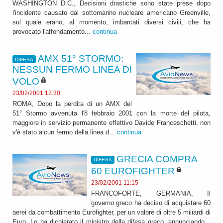
WASHINGTON D.C., Decisioni drastiche sono state prese dopo
l'incidente causato dal sottomarino nucleare americano Greenville,
sul quale erano, al momento, imbarcati diversi civili, che ha
provocato l'affondamento...
continua
AMX 51° STORMO:
DIFESA
NESSUN FERMO LINEA DI
VOLO
23/02/2001 12:30
ROMA, Dopo la perdita di un AMX del
51° Stormo avvenuta l'8 febbraio 2001 con la morte del pilota,
maggiore in servizio permanente effettivo Davide Franceschetti, non
v'è stato alcun fermo della linea d...
continua
GRECIA COMPRA
DIFESA
60 EUROFIGHTER
23/02/2001 11:15
FRANCOFORTE, GERMANIA, Il
governo greco ha deciso di acquistare 60
aerei da combattimento Eurofighter, per un valore di oltre 5 miliardi di
Euro. Lo ha dichiarato il ministro della difesa greco, annunciando...