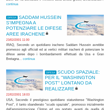
continua
SADDAM HUSSEIN
DIFESA
S'IMPEGNA A
POTENZIARE LE DIFESE
AREE IRACHENE
23/02/2001 11:00
IRAQ, Secondo un quotidiano iracheno Saddam Hussein avrebbe
promesso agli ufficiali ed ai vertici militari iracheni di potenziare le
difese aeree dopo i bombardamenti effettuati da Usa e Gran
Bretagna...
continua
SCUDO SPAZIALE:
DIFESA
PER IL ''WASHINGTON
POST'' LONTANO DA
REALIZZARE
22/02/2001 18:03
USA, Secondo il prestigioso quotidiano statunitense "Washington
Post", il tanto sbandierato "scudo spaziale", promosso inizialmente
dall'amministrazione Clinton ed ora portato avanti da quella di