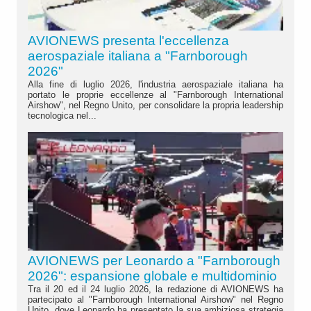
AVIONEWS presenta l'eccellenza
aerospaziale italiana a "Farnborough
2026"
Alla fine di luglio 2026, l'industria aerospaziale italiana ha
portato le proprie eccellenze al "Farnborough International
Airshow", nel Regno Unito, per consolidare la propria leadership
tecnologica nel...
AVIONEWS per Leonardo a "Farnborough
2026": espansione globale e multidominio
Tra il 20 ed il 24 luglio 2026, la redazione di AVIONEWS ha
partecipato al "Farnborough International Airshow" nel Regno
Unito, dove Leonardo ha presentato la sua ambiziosa strategia