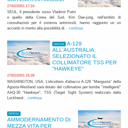
27/02/2001 17:33
SEUL, Il presidente russo Vladimir Putin
e quello della Corea del Sud, Kim Dae-jung, nell'ambito di
consultazioni per il sistema antimissili, hanno raggiunto un un
accordo in merito alla possibilità di...
continua
A-129
DIFESA
ALL'AUSTRALIA:
SELEZIONATO IL
COLLIMATORE TSS PER
"HAWKEYE"
27/02/2001 16:39
WASHINGTON, USA, L'elicottero d'attacco A-129 "Mangusta" della
Agusta-Westland sarà dotato del collimatore per bombe "intelligenti"
AAQ-30 "Hawkeye", TSS (Target Sight System) realizzato dalla
Lockheed...
continua
DIFESA
AMMODERNAMENTO DI
MEZZA VITA PER