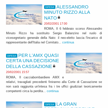
ALESSANDRO
DIFESA
MINUTO RIZZO ALLA
NATO
20/02/2001 17:00
ROMA, Il 6 febbraio scorso Alessandro
Minuto Rizzo ha sostituito Sergio Balanzino nel ruolo di
vicesegretario generale della Nato: il neo-eletto lascia l'incarico di
rappresentante dell'Italia nel Comitato...
continua
PER L'AMX QUASI
DIFESA
CERTA UNA DECISIONE
DELLA CASSAZIONE
20/02/2001 15:57
ROMA, Il cacciabombardiere AMX e
relativi, travagliati precedenti finiranno alla Corte di Cassazione se
non sarà raggiunta un'intesa fra i tre uffici giudiziari teoricamente
competenti circa la perdita...
continua
LA GRAN
DIFESA