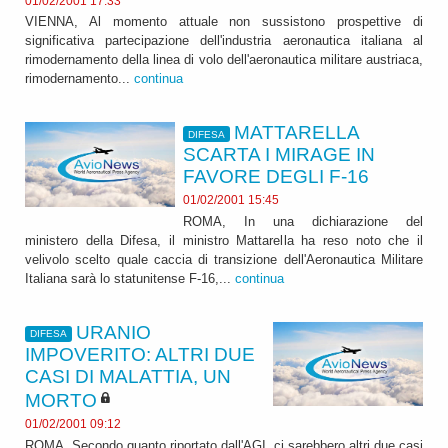
01/02/2001 17:33
VIENNA, Al momento attuale non sussistono prospettive di
significativa partecipazione dell'industria aeronautica italiana al
rimodernamento della linea di volo dell'aeronautica militare austriaca,
rimodernamento...
continua
MATTARELLA
DIFESA
SCARTA I MIRAGE IN
FAVORE DEGLI F-16
01/02/2001 15:45
ROMA, In una dichiarazione del
ministero della Difesa, il ministro Mattarella ha reso noto che il
velivolo scelto quale caccia di transizione dell'Aeronautica Militare
Italiana sarà lo statunitense F-16,...
continua
URANIO
DIFESA
IMPOVERITO: ALTRI DUE
CASI DI MALATTIA, UN
MORTO
01/02/2001 09:12
ROMA, Secondo quanto riportato dall'AGI, ci sarebbero altri due casi