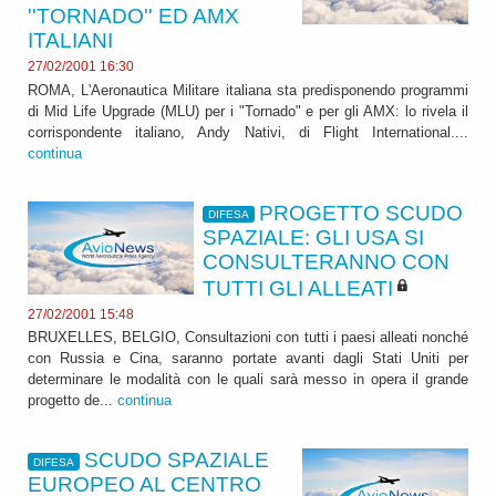
''TORNADO'' ED AMX
ITALIANI
27/02/2001 16:30
ROMA, L'Aeronautica Militare italiana sta predisponendo programmi
di Mid Life Upgrade (MLU) per i "Tornado" e per gli AMX: lo rivela il
corrispondente italiano, Andy Nativi, di Flight International....
continua
PROGETTO SCUDO
DIFESA
SPAZIALE: GLI USA SI
CONSULTERANNO CON
TUTTI GLI ALLEATI
27/02/2001 15:48
BRUXELLES, BELGIO, Consultazioni con tutti i paesi alleati nonché
con Russia e Cina, saranno portate avanti dagli Stati Uniti per
determinare le modalità con le quali sarà messo in opera il grande
progetto de...
continua
SCUDO SPAZIALE
DIFESA
EUROPEO AL CENTRO