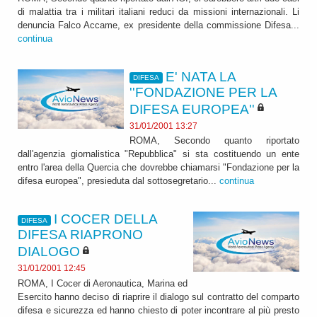
di malattia tra i militari italiani reduci da missioni internazionali. Li
denuncia Falco Accame, ex presidente della commissione Difesa...
continua
E' NATA LA
DIFESA
''FONDAZIONE PER LA
DIFESA EUROPEA''
31/01/2001 13:27
ROMA, Secondo quanto riportato
dall'agenzia giornalistica "Repubblica" si sta costituendo un ente
entro l'area della Quercia che dovrebbe chiamarsi "Fondazione per la
difesa europea", presieduta dal sottosegretario...
continua
I COCER DELLA
DIFESA
DIFESA RIAPRONO
DIALOGO
31/01/2001 12:45
ROMA, I Cocer di Aeronautica, Marina ed
Esercito hanno deciso di riaprire il dialogo sul contratto del comparto
difesa e sicurezza ed hanno chiesto di poter incontrare al più presto