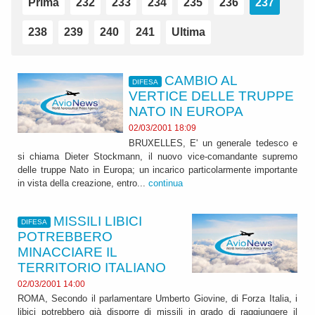
Prima
232
233
234
235
236
237
238
239
240
241
Ultima
CAMBIO AL
DIFESA
VERTICE DELLE TRUPPE
NATO IN EUROPA
02/03/2001 18:09
BRUXELLES, E' un generale tedesco e
si chiama Dieter Stockmann, il nuovo vice-comandante supremo
delle truppe Nato in Europa; un incarico particolarmente importante
in vista della creazione, entro...
continua
MISSILI LIBICI
DIFESA
POTREBBERO
MINACCIARE IL
TERRITORIO ITALIANO
02/03/2001 14:00
ROMA, Secondo il parlamentare Umberto Giovine, di Forza Italia, i
libici potrebbero già disporre di missili in grado di raggiungere il