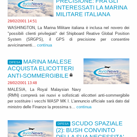
PRECISIONE: FRA GLI
INTERESSATI LA MARINA
MILITARE ITALIANA
28/02/2001 14:51
WASHINGTON, La Marina Militare italiana è inclusa nel novero dei
"possibili clienti privilegiati" del Shipboard Reative Global Position
System (SRGPS), il GPS di precisione per consentire
avvicinamenti...
continua
MARINA MALESE
DIFESA
ACQUISTA ELICOTTERI
ANTI-SOMMERGIBILE
28/02/2001 13:48
MALESIA, La Royal Malaysian Navy
(RMN) comprerà sei nuovi e sofisticati elicotteri anti-sommergibile
per sostituire i vecchi WASP MK I. L'annuncio ufficiale sarà dato dal
ministro delle Finanze la prossima s...
continua
SCUDO SPAZIALE
DIFESA
(2): BUSH CONVINTO
DELLA SUA NECESSITA'