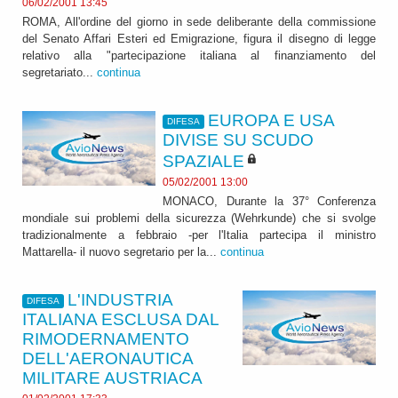
06/02/2001 13:45
ROMA, All'ordine del giorno in sede deliberante della commissione
del Senato Affari Esteri ed Emigrazione, figura il disegno di legge
relativo alla "partecipazione italiana al finanziamento del
segretariato...
continua
EUROPA E USA
DIFESA
DIVISE SU SCUDO
SPAZIALE
05/02/2001 13:00
MONACO, Durante la 37° Conferenza
mondiale sui problemi della sicurezza (Wehrkunde) che si svolge
tradizionalmente a febbraio -per l'Italia partecipa il ministro
Mattarella- il nuovo segretario per la...
continua
L'INDUSTRIA
DIFESA
ITALIANA ESCLUSA DAL
RIMODERNAMENTO
DELL'AERONAUTICA
MILITARE AUSTRIACA