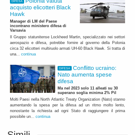
Polonia valuta
DIFESA
acquisto elicotteri Black
Hawk
Manager di LM del Paese
incontrano ministero difesa di
Varsavia
Il Gruppo statunitense Lockheed Martin, specializzato nei settori
aerospazio e difesa, potrebbe fornire al governo della Polonia
circa 32 elicotteri multiruolo armati UH-60 Black Hawk. Si tratta di
una...
continua
Conflitto ucraino:
DIFESA
Nato aumenta spese
difesa
Ma nel 2023 solo 11 alleati su 30
superano soglia minima 2% Pil
Molti Paesi nella North Atlantic Treaty Organization (Nato) stanno
aumentando la spesa per la difesa ad un ritmo molto lento,
nonostante la richiesta ad ogni Stato di raggiungere il prima
possibile un...
continua
Simili