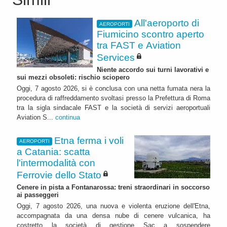
All'aeroporto di
AEROPORTI
Fiumicino scontro aperto
tra FAST e Aviation
Services
Niente accordo sui turni lavorativi e
sui mezzi obsoleti: rischio sciopero
Oggi, 7 agosto 2026, si è conclusa con una netta fumata nera la
procedura di raffreddamento svoltasi presso la Prefettura di Roma
tra la sigla sindacale FAST e la società di servizi aeroportuali
Aviation S...
continua
Etna ferma i voli
AEROPORTI
a Catania: scatta
l'intermodalità con
Ferrovie dello Stato
Cenere in pista a Fontanarossa: treni straordinari in soccorso
ai passeggeri
Oggi, 7 agosto 2026, una nuova e violenta eruzione dell'Etna,
accompagnata da una densa nube di cenere vulcanica, ha
costretto la società di gestione Sac a sospendere