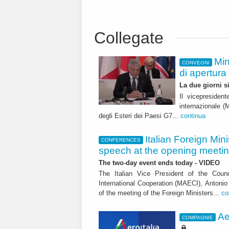
Collegate
Min
CONVEGNI
di apertura
La due giorni s
Il vicepresident
internazionale (M
degli Esteri dei Paesi G7...
continua
Italian Foreign Mini
CONFERENCES
speech at the opening meetin
The two-day event ends today - VIDEO
The Italian Vice President of the Counc
International Cooperation (MAECI), Antonio
of the meeting of the Foreign Ministers...
co
Ae
COMPAGNIE