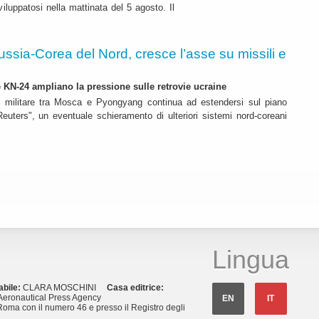
iluppatosi nella mattinata del 5 agosto. Il
ussia-Corea del Nord, cresce l’asse su missili e
 e KN-24 ampliano la pressione sulle retrovie ucraine
 militare tra Mosca e Pyongyang continua ad estendersi sul piano
euters", un eventuale schieramento di ulteriori sistemi nord-coreani
Lingua
abile:
CLARA MOSCHINI
Casa editrice:
eronautical Press Agency
EN
IT
Roma con il numero 46 e presso il Registro degli