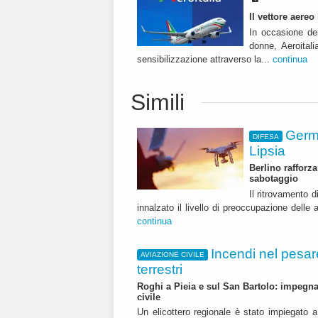
Il vettore aere
In occasione del
donne, Aeroital
sensibilizzazione attraverso la...
continua
Simili
Germa
DIFESA
Lipsia
Berlino rafforza
sabotaggio
Il ritrovamento 
innalzato il livello di preoccupazione delle 
continua
Incendi nel pesare
AVIAZIONE CIVILE
terrestri
Roghi a Pieia e sul San Bartolo: impegnat
civile
Un elicottero regionale è stato impiegato a