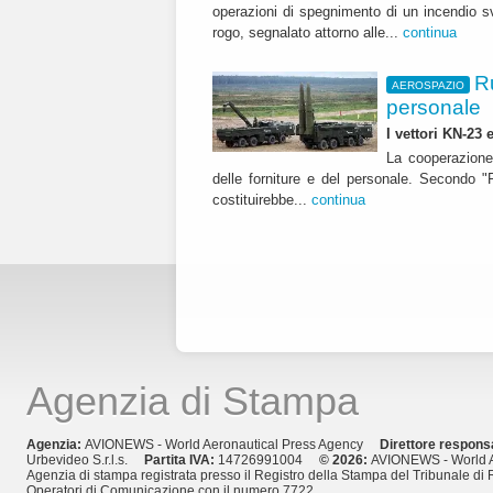
operazioni di spegnimento di un incendio sv
rogo, segnalato attorno alle...
continua
R
AEROSPAZIO
personale
I vettori KN-23
La cooperazione
delle forniture e del personale. Secondo "R
costituirebbe...
continua
Agenzia di Stampa
Agenzia:
AVIONEWS - World Aeronautical Press Agency
Direttore respons
Urbevideo S.r.l.s.
Partita IVA:
14726991004
© 2026:
AVIONEWS - World A
Agenzia di stampa registrata presso il Registro della Stampa del Tribunale di 
Operatori di Comunicazione con il numero 7722