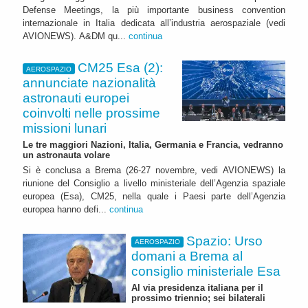
Defense Meetings, la più importante business convention
internazionale in Italia dedicata all’industria aerospaziale (vedi
AVIONEWS). A&DM qu...
continua
CM25 Esa (2):
AEROSPAZIO
annunciate nazionalità
astronauti europei
coinvolti nelle prossime
missioni lunari
Le tre maggiori Nazioni, Italia, Germania e Francia, vedranno
un astronauta volare
Si è conclusa a Brema (26-27 novembre, vedi AVIONEWS) la
riunione del Consiglio a livello ministeriale dell’Agenzia spaziale
europea (Esa), CM25, nella quale i Paesi parte dell’Agenzia
europea hanno defi...
continua
Spazio: Urso
AEROSPAZIO
domani a Brema al
consiglio ministeriale Esa
Al via presidenza italiana per il
prossimo triennio; sei bilaterali