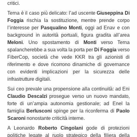
critici.
Terna è il caso più delicato: l’ad uscente
Giuseppina Di
Foggia
rischia la sostituzione, mentre prende corpo
l’interesse per
Pasqualino Monti
, oggi ad Enav e con
background in autorità portuali, figura gradita all’area
Meloni
. Uno spostamento di
Monti
verso Terna
spalancherebbe a sua volta la porta per
Di Foggia
verso
FiberCop, società che vede KKR tra gli azionisti di
riferimento e dove ricorrono dinamiche di governance
con evidenti implicazioni per la sicurezza delle
infrastrutture digitali.
Sui ceo prevale una propensione alla continuità: ad Eni
Claudio Descalzi
prosegue verso un nuovo mandato,
forte di un’ampia autonomia gestionale; ad Enel la
famiglia
Berlusconi
spinge per la riconferma di
Paolo
Scaroni
nonostante criticità interne.
A Leonardo
Roberto Cingolani
gode di protezioni
politiche legate al ruolo strategico della filiera della