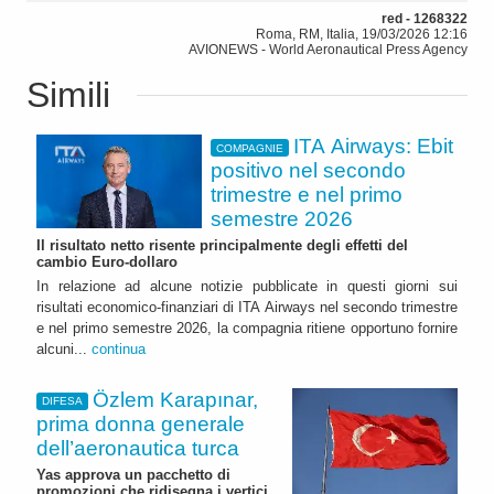
red - 1268322
Roma, RM, Italia, 19/03/2026 12:16
AVIONEWS - World Aeronautical Press Agency
Simili
ITA Airways: Ebit
COMPAGNIE
positivo nel secondo
trimestre e nel primo
semestre 2026
Il risultato netto risente principalmente degli effetti del
cambio Euro-dollaro
In relazione ad alcune notizie pubblicate in questi giorni sui
risultati economico-finanziari di ITA Airways nel secondo trimestre
e nel primo semestre 2026, la compagnia ritiene opportuno fornire
alcuni...
continua
Özlem Karapınar,
DIFESA
prima donna generale
dell’aeronautica turca
Yas approva un pacchetto di
promozioni che ridisegna i vertici