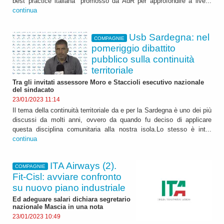
best practice italiana” promosso da AdR per approfondire a live...
continua
Usb Sardegna: nel
COMPAGNIE
pomeriggio dibattito
pubblico sulla continuità
territoriale
Tra gli invitati assessore Moro e Staccioli esecutivo nazionale
del sindacato
23/01/2023 11:14
Il tema della continuità territoriale da e per la Sardegna è uno dei più
discussi da molti anni, ovvero da quando fu deciso di applicare
questa disciplina comunitaria alla nostra isola.Lo stesso è int...
continua
ITA Airways (2).
COMPAGNIE
Fit-Cisl: avviare confronto
su nuovo piano industriale
Ed adeguare salari dichiara segretario
nazionale Mascia in una nota
23/01/2023 10:49