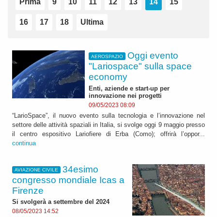
Prima
9
10
11
12
13
14
15
16
17
18
Ultima
Oggi evento
AEROSPAZIO
"Lariospace" sulla space
economy
Enti, aziende e start-up per
innovazione nei progetti
09/05/2023 08:09
“LarioSpace”, il nuovo evento sulla tecnologia e l’innovazione nel
settore delle attività spaziali in Italia, si svolge oggi 9 maggio presso
il centro espositivo Lariofiere di Erba (Como); offrirà l’oppor...
continua
34esimo
AVIAZIONE CIVILE
congresso mondiale Icas a
Firenze
Si svolgerà a settembre del 2024
08/05/2023 14:52