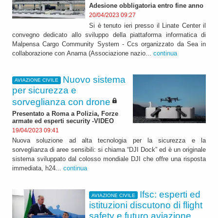
Adesione obbligatoria entro fine anno
20/04/2023 09:27
Si è tenuto ieri presso il Linate Center il
convegno dedicato allo sviluppo della piattaforma informatica di
Malpensa Cargo Community System - Ccs organizzato da Sea in
collaborazione con Anama (Associazione nazio...
continua
Nuovo sistema
AVIAZIONE CIVILE
per sicurezza e
sorveglianza con drone
Presentato a Roma a Polizia, Forze
armate ed esperti security -VIDEO
19/04/2023 09:41
Nuova soluzione ad alta tecnologia per la sicurezza e la
sorveglianza di aree sensibili: si chiama “DJI Dock” ed è un originale
sistema sviluppato dal colosso mondiale DJI che offre una risposta
immediata, h24...
continua
Ifsc: esperti ed
AVIAZIONE CIVILE
istituzioni discutono di flight
safety e futuro aviazione