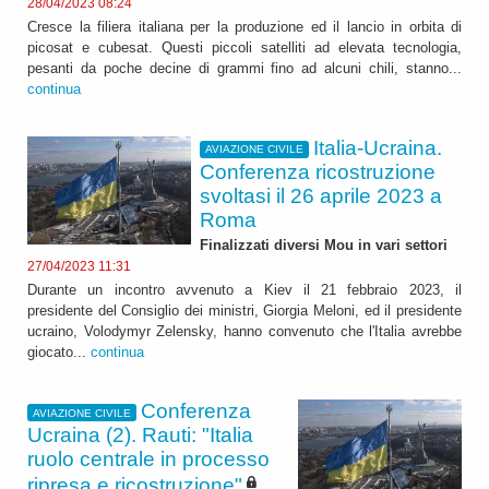
28/04/2023 08:24
Cresce la filiera italiana per la produzione ed il lancio in orbita di
picosat e cubesat. Questi piccoli satelliti ad elevata tecnologia,
pesanti da poche decine di grammi fino ad alcuni chili, stanno...
continua
Italia-Ucraina.
AVIAZIONE CIVILE
Conferenza ricostruzione
svoltasi il 26 aprile 2023 a
Roma
Finalizzati diversi Mou in vari settori
27/04/2023 11:31
Durante un incontro avvenuto a Kiev il 21 febbraio 2023, il
presidente del Consiglio dei ministri, Giorgia Meloni, ed il presidente
ucraino, Volodymyr Zelensky, hanno convenuto che l'Italia avrebbe
giocato...
continua
Conferenza
AVIAZIONE CIVILE
Ucraina (2). Rauti: "Italia
ruolo centrale in processo
ripresa e ricostruzione"