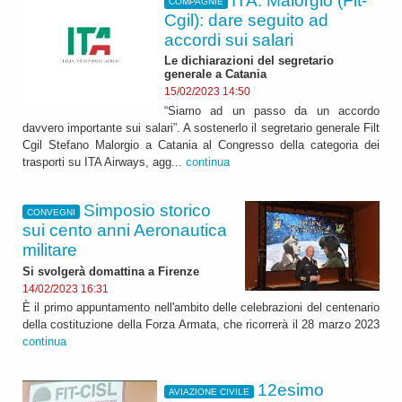
ITA. Malorgio (Fit-
COMPAGNIE
Cgil): dare seguito ad
accordi sui salari
Le dichiarazioni del segretario
generale a Catania
15/02/2023 14:50
“Siamo ad un passo da un accordo
davvero importante sui salari”. A sostenerlo il segretario generale Filt
Cgil Stefano Malorgio a Catania al Congresso della categoria dei
trasporti su ITA Airways, agg...
continua
Simposio storico
CONVEGNI
sui cento anni Aeronautica
militare
Si svolgerà domattina a Firenze
14/02/2023 16:31
È il primo appuntamento nell'ambito delle celebrazioni del centenario
della costituzione della Forza Armata, che ricorrerà il 28 marzo 2023
continua
12esimo
AVIAZIONE CIVILE