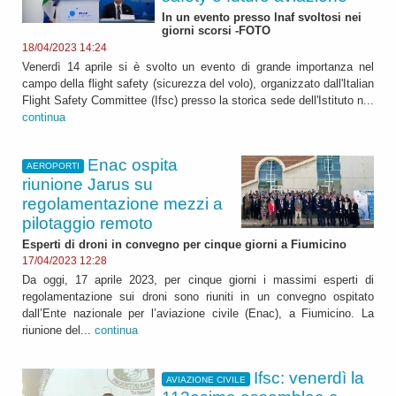
In un evento presso lnaf svoltosi nei
giorni scorsi -FOTO
18/04/2023 14:24
Venerdì 14 aprile si è svolto un evento di grande importanza nel
campo della flight safety (sicurezza del volo), organizzato dall'Italian
Flight Safety Committee (Ifsc) presso la storica sede dell'Istituto n...
continua
Enac ospita
AEROPORTI
riunione Jarus su
regolamentazione mezzi a
pilotaggio remoto
Esperti di droni in convegno per cinque giorni a Fiumicino
17/04/2023 12:28
Da oggi, 17 aprile 2023, per cinque giorni i massimi esperti di
regolamentazione sui droni sono riuniti in un convegno ospitato
dall’Ente nazionale per l’aviazione civile (Enac), a Fiumicino. La
riunione del...
continua
Ifsc: venerdì la
AVIAZIONE CIVILE