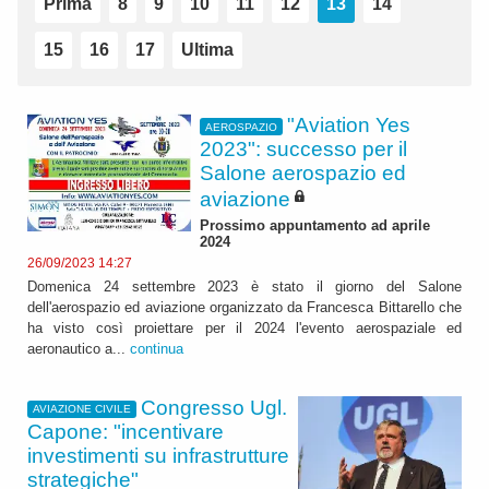
Prima
8
9
10
11
12
13
14
15
16
17
Ultima
"Aviation Yes
AEROSPAZIO
2023": successo per il
Salone aerospazio ed
aviazione
Prossimo appuntamento ad aprile
2024
26/09/2023 14:27
Domenica 24 settembre 2023 è stato il giorno del Salone
dell'aerospazio ed aviazione organizzato da Francesca Bittarello che
ha visto così proiettare per il 2024 l'evento aerospaziale ed
aeronautico a...
continua
Congresso Ugl.
AVIAZIONE CIVILE
Capone: "incentivare
investimenti su infrastrutture
strategiche"