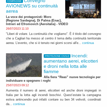
Convegno
COMPAGNIE
AVIONEWS su continuità
aerea
La voce dei protagonisti: Moro
(Regione Sardegna), Di Palma (Enac),
Intrieri ed Efromovich (Aeroitalia) - VIDEO
26/07/2023 11:10
"Liberi di volare. La continuità che vogliamo". È il titolo del convegno
che a Cagliari ha messo al centro il tema della continuità territoriale
aerea. L’evento, che si è tenuto nei giorni scorsi all'e...
continua
Incendi:
PROTEZIONE CIVILE
aumentano aerei, elicotteri
e droni nella lotta alle
fiamme
Alla fiera “Reas” nuove tecnologie per
individuare e spegnere i roghi
25/07/2023 09:12
Aumenta il numero di aerei, elicotteri ed anche droni impiegati in
Italia per la lotta agli incendi boschivi. Quest’estate la campagna
estiva antincendio può infatti contare su ben 34 velivoli, coordinati
da...
continua