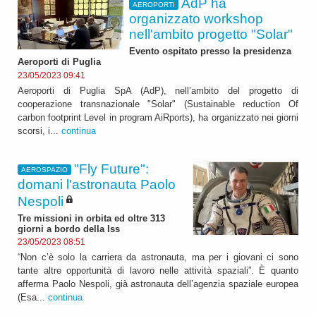
AdP ha
AEROPORTI
organizzato workshop
nell'ambito progetto "Solar"
Evento ospitato presso la presidenza
Aeroporti di Puglia
23/05/2023 09:41
Aeroporti di Puglia SpA (AdP), nell’ambito del progetto di
cooperazione transnazionale "Solar" (Sustainable reduction Of
carbon footprint Level in program AiRports), ha organizzato nei giorni
scorsi, i...
continua
"Fly Future":
AEROSPAZIO
domani l'astronauta Paolo
Nespoli
Tre missioni in orbita ed oltre 313
giorni a bordo della Iss
23/05/2023 08:51
“Non c’è solo la carriera da astronauta, ma per i giovani ci sono
tante altre opportunità di lavoro nelle attività spaziali”. È quanto
afferma Paolo Nespoli, già astronauta dell’agenzia spaziale europea
(Esa...
continua