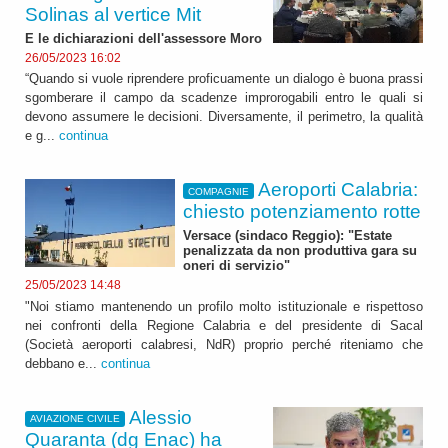
Solinas al vertice Mit
E le dichiarazioni dell'assessore Moro
26/05/2023 16:02
“Quando si vuole riprendere proficuamente un dialogo è buona prassi
sgomberare il campo da scadenze improrogabili entro le quali si
devono assumere le decisioni. Diversamente, il perimetro, la qualità
e g...
continua
Aeroporti Calabria:
COMPAGNIE
chiesto potenziamento rotte
Versace (sindaco Reggio): "Estate
penalizzata da non produttiva gara su
oneri di servizio"
25/05/2023 14:48
"Noi stiamo mantenendo un profilo molto istituzionale e rispettoso
nei confronti della Regione Calabria e del presidente di Sacal
(Società aeroporti calabresi, NdR) proprio perché riteniamo che
debbano e...
continua
Alessio
AVIAZIONE CIVILE
Quaranta (dg Enac) ha