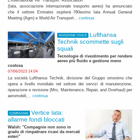
L'International Air Transport Association
(Iata, associazione internazionale trasporto aereo) ha annunciato
che il vettore Emirates ospiterà l'80esimo Iata Annual General
Meeting (Agm) e World Air Transport...
continua
Lufthansa
AVIAZIONE CIVILE
Technik scommette sugli
squali
Tecnologie di rivestimento per rendere
aereo più fluido e gestione meno
costosa
07/06/2023 14:04
La società Lufthansa Technik, divisione del Gruppo omonimo che
opera a livello mondiale nel settore dei servizi di manutenzione,
riparazione e revisione (Mro, Maintenance, Repair, and Overhaul) per
aeromobili,...
continua
Vertice Iata:
COMPAGNIE
allarme fondi bloccati
Walsh: "Compagnie non sono in
grado di rimpatriare ricavi da mercati
esteri"