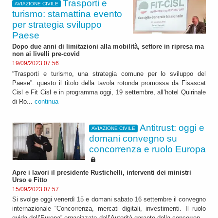
Trasporti e
AVIAZIONE CIVILE
turismo: stamattina evento
per strategia sviluppo
Paese
Dopo due anni di limitazioni alla mobilità, settore in ripresa ma
non ai livelli pre-covid
19/09/2023 07:56
“Trasporti e turismo, una strategia comune per lo sviluppo del
Paese”: questo il titolo della tavola rotonda promossa da Fisascat
Cisl e Fit Cisl e in programma oggi, 19 settembre, all’hotel Quirinale
di Ro...
continua
Antitrust: oggi e
AVIAZIONE CIVILE
domani convegno su
concorrenza e ruolo Europa
Apre i lavori il presidente Rustichelli, interventi dei ministri
Urso e Fitto
15/09/2023 07:57
Si svolge oggi venerdì 15 e domani sabato 16 settembre il convegno
internazionale “Concorrenza, mercati digitali, investimenti. Il ruolo
guida dell’Europa” organizzato dall’Autorità garante della concorren...