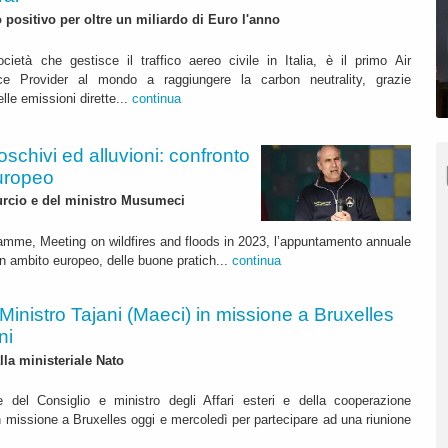
 positivo per oltre un miliardo di Euro l'anno
età che gestisce il traffico aereo civile in Italia, è il primo Air
ce Provider al mondo a raggiungere la carbon neutrality, grazie
lle emissioni dirette...
continua
schivi ed alluvioni: confronto
europeo
urcio e del ministro Musumeci
ramme, Meeting on wildfires and floods in 2023, l’appuntamento annuale
 in ambito europeo, delle buone pratich...
continua
Ministro Tajani (Maeci) in missione a Bruxelles
ni
lla ministeriale Nato
e del Consiglio e ministro degli Affari esteri e della cooperazione
in missione a Bruxelles oggi e mercoledì per partecipare ad una riunione