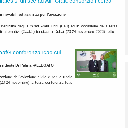
rates si unisce ad Air–Craft, consorzio ricerca
rinnovabili ed avanzati per l'aviazione
stenibilità degli Emirati Arabi Uniti (Eau) ed in occasione della terza
ti alternativi (Caaf/3) tenutasi a Dubai (20-24 novembre 2023), otto...
Caaf/3 conferenza Icao sui
l presidente Di Palma -ALLEGATO
zione dell’aviazione civile e per la tutela
 (20-24 novembre) la terza conferenza Icao