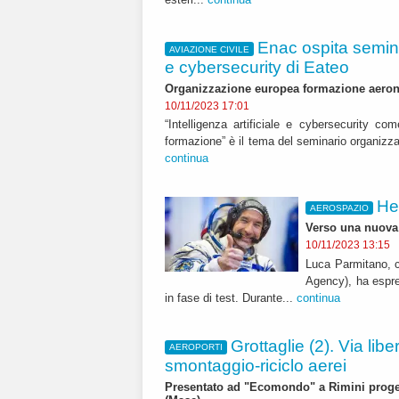
Enac ospita seminar
AVIAZIONE CIVILE
e cybersecurity di Eateo
Organizzazione europea formazione aeronau
10/11/2023 17:01
“Intelligenza artificiale e cybersecurity com
formazione” è il tema del seminario organizz
continua
Hex
AEROSPAZIO
Verso una nuova 
10/11/2023 13:15
Luca Parmitano, c
Agency), ha espres
in fase di test. Durante...
continua
Grottaglie (2). Via libe
AEROPORTI
smontaggio-riciclo aerei
Presentato ad "Ecomondo" a Rimini proget