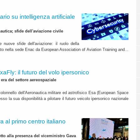
io su intelligenza artificiale
tica; sfide dell'aviazione civile
e nuove sfide dell'aviazione: il ruolo della
ato nella sede Enac da European Association of Aviation Training and...
aFly: il futuro del volo ipersonico
era del settore aereospaziale
olonnello dell'Aeronautica militare ed astrofisico Esa (European Space
so la sua disponibilità a pilotare il futuro veicolo ipersonico nazionale
ra al primo centro italiano
to alla presenza del viceministro Gava