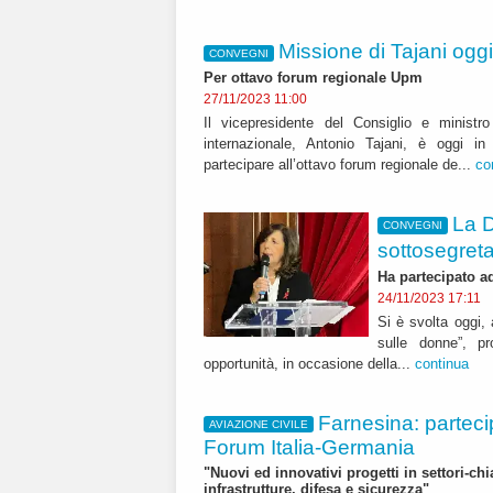
Missione di Tajani ogg
CONVEGNI
Per ottavo forum regionale Upm
27/11/2023 11:00
Il vicepresidente del Consiglio e ministro
internazionale, Antonio Tajani, è oggi i
partecipare all’ottavo forum regionale de...
co
La D
CONVEGNI
sottosegreta
Ha partecipato a
24/11/2023 17:11
Si è svolta oggi, 
sulle donne”, pr
opportunità, in occasione della...
continua
Farnesina: parteci
AVIAZIONE CIVILE
Forum Italia-Germania
"Nuovi ed innovativi progetti in settori-ch
infrastrutture, difesa e sicurezza"