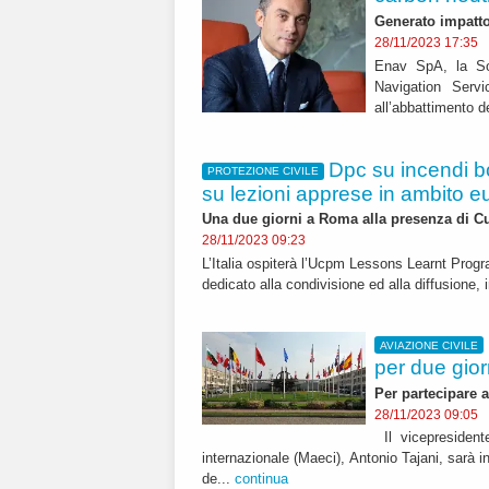
Generato impatto
28/11/2023 17:35
Enav SpA, la Soci
Navigation Servi
all’abbattimento de
Dpc su incendi bo
PROTEZIONE CIVILE
su lezioni apprese in ambito 
Una due giorni a Roma alla presenza di C
28/11/2023 09:23
L’Italia ospiterà l’Ucpm Lessons Learnt Prog
dedicato alla condivisione ed alla diffusione,
AVIAZIONE CIVILE
per due gior
Per partecipare a
28/11/2023 09:05
Il vicepresident
internazionale (Maeci), Antonio Tajani, sarà 
de...
continua