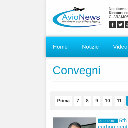
Non riceve 
Direttore r
CLARA MOS
Home
Notizie
Video
Convegni
Prima
7
8
9
10
11
5th
AEROPORTI
carbon neut