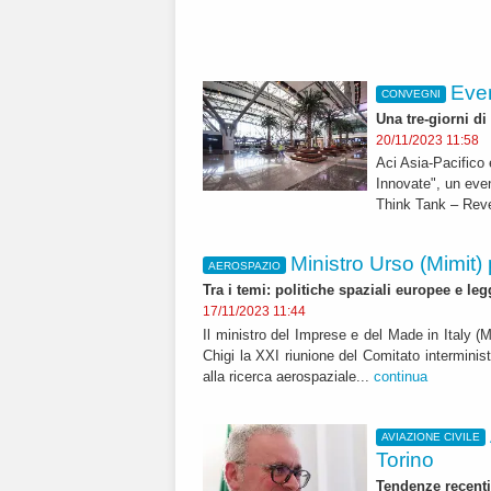
Even
CONVEGNI
Una tre-giorni di
20/11/2023 11:58
Aci Asia-Pacifico 
Innovate", un eve
Think Tank – Reve
Ministro Urso (Mimit)
AEROSPAZIO
Tra i temi: politiche spaziali europee e le
17/11/2023 11:44
Il ministro del Imprese e del Made in Italy (
Chigi la XXI riunione del Comitato interministe
alla ricerca aerospaziale...
continua
AVIAZIONE CIVILE
Torino
Tendenze recenti