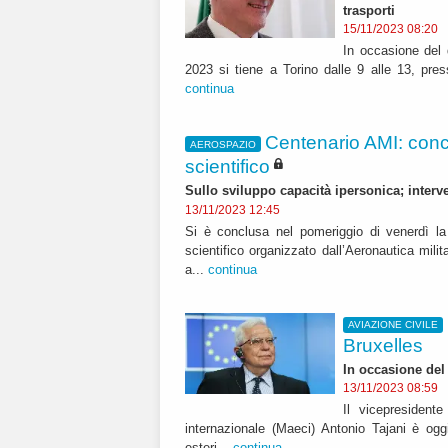
trasporti
15/11/2023 08:20
In occasione del 
2023 si tiene a Torino dalle 9 alle 13, pres
continua
Centenario AMI: concl
AEROSPAZIO
scientifico
Sullo sviluppo capacità ipersonica; interve
13/11/2023 12:45
Si è conclusa nel pomeriggio di venerdì la 
scientifico organizzato dall’Aeronautica milit
a...
continua
AVIAZIONE CIVILE
Bruxelles
In occasione del 
13/11/2023 08:59
Il vicepresident
internazionale (Maeci) Antonio Tajani è ogg
esteri...
continua