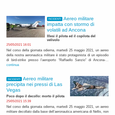
Aereo militare
INCIDENTI
impatta con stormo di
volatili ad Ancona
Illesi il pilota ed il copilota del
velivolo
25/05/2021 16:01
Nel corso della giornata odierna, martedì 25 maggio 2021, un aereo
della nostra aeronautica militare è stato protagonista di un episodio
di bird-strike presso l’aeroporto “Raffaello Sanzio” di Ancona-...
continua
Aereo militare
INCIDENTI
precipita nei pressi di Las
Vegas
Poco dopo il decollo: morto il pilota
25/05/2021 15:39
Nel corso della giornata odierna, martedì 25 maggio 2021, un aereo
militare decollato dalla base dell’aeronautica americana di Nellis, non