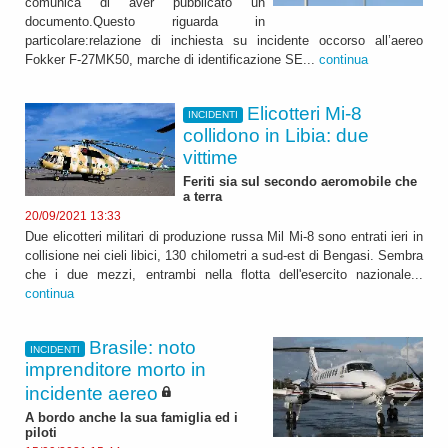
comunica di aver pubblicato un
documento.Questo riguarda in
particolare:relazione di inchiesta su incidente occorso all’aereo
Fokker F-27MK50, marche di identificazione SE...
continua
Elicotteri Mi-8
INCIDENTI
collidono in Libia: due
vittime
Feriti sia sul secondo aeromobile che
a terra
20/09/2021 13:33
Due elicotteri militari di produzione russa Mil Mi-8 sono entrati ieri in
collisione nei cieli libici, 130 chilometri a sud-est di Bengasi. Sembra
che i due mezzi, entrambi nella flotta dell'esercito nazionale...
continua
Brasile: noto
INCIDENTI
imprenditore morto in
incidente aereo
A bordo anche la sua famiglia ed i
piloti