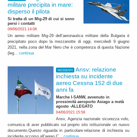
militare precipita in mare:
disperso il pilota
Si tratta di un Mig-29 di cui si sono
persi i contatti
09/06/2021 14:06
Un aereo militare Mig-29 dell’aeronautica militare della Bulgaria è
precipitato poco dopo la mezzanotte di oggi, mercoledì 9 giugno
2021, nella zona del Mar Nero che è competenza di questa Nazione
(leg...
continua
Ansv: relazione
INCIDENTI
inchiesta su incidente
aereo Cessna 152 di due
anni fa
Marche I-SANW, avvenuto in
prossimità aeroporto Asiago a metà
agosto -ALLEGATO
04/06/2021 15:58
Ansv, Agenzia nazionale sicurezza volo,
comunica di aver pubblicato sul proprio sito istituzionale un nuovo
documento.Questo riguarda in particolare:relazione di inchiesta su
incidente occorso all’aereo C...
continua