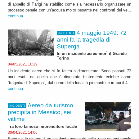
di appello di Parigi ha stabilito come sia necessario organizzare un
processo penale con un’accusa molto pesante nei confronti del ve...
continua
4 maggio 1949: 72
INCIDENTI
anni fa la tragedia di
Superga
In un incidente aereo morì il Grande
Torino
04/05/2021 10:29
Un incidente aereo che si fa fatica a dimenticare. Sono passati 72
anni esatti da quella che è diventata tristemente celebre come
“tragedia di Superga”, dal nome della località piemontese in cui il 4...
continua
Aereo da turismo
INCIDENTI
precipita in Messico, sei
vittime
Tra loro famoso imprenditore locale
30/04/2021 14:06
Sono sei le vittime di un incidente avvenuto nella zona settentrionale