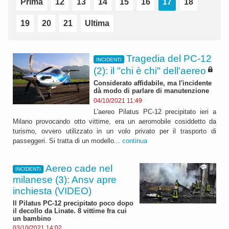
Prima
12
13
14
15
16
17
18
19
20
21
Ultima
Tragedia del PC-12
INCIDENTI
(2): il "chi è chi" dell'aereo
Considerato affidabile, ma l'incidente
dà modo di parlare di manutenzione
04/10/2021 11:49
L'aereo Pilatus PC-12 precipitato ieri a
Milano provocando otto vittime, era un aeromobile cosiddetto da
turismo, ovvero utilizzato in un volo privato per il trasporto di
passeggeri. Si tratta di un modello...
continua
Aereo cade nel
INCIDENTI
milanese (3): Ansv apre
inchiesta (VIDEO)
Il Pilatus PC-12 precipitato poco dopo
il decollo da Linate. 8 vittime fra cui
un bambino
03/10/2021 14:02