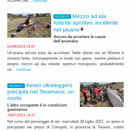
N1249K) del...
continua
Mezzo ad ala
INCIDENTI
rotante sportivo: incidente
nel pisano
Ancora da accertare le cause
dell'anomalia
02/08/2021 14:57
Un’avaria ancora tutta da accertare. Nelle ultime ore un 55enne è
rimasto ferito, fortunatamente in modo non grave, mentre pilotava il
proprio mezzo ad ala rotante sportivo monoposto, probabilmente
un...
continua
Aereo ultraleggero
INCIDENTI
precipita nel Teramano: un
morto
L'altro occupante è in condizioni
gravissime
29/07/2021 14:37
Nel corso del pomeriggio di ieri, mercoledì 28 luglio 2021, un aereo è
precipitato nei pressi di Corropoli, in provincia di Teramo, subito