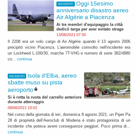
Oggi 15esimo
INCIDENTI
anniversario disastro aereo
Air Algérie a Piacenza
Ai tre membri d'equipaggio la città
dedicò targa per aver evitato strage
13/08/2021 07:30
Il 2208 era un volo cargo di Air Algérie quando il 13 agosto 2006
precipitò vicino Piacenza. L'aeromobile coinvolto nell'incidente era
un Lockheed L-100/30, marche 7T-VHG e numero di serie 382/4880
co...
continua
Isola d'Elba, aereo
INCIDENTI
sbatte muso su pista
aeroporto
Si è rotta la ruota del carrello anteriore
durante atterraggio
09/08/2021 10:02
Nel corso della giornata di ieri, domenica 8 agosto 2021, un Piper Pa
28 di proprietà dell’Aeroclub di Modena è stato protagonista di un
incidente che poteva avere conseguenze peggiori. Poco prima di...
continua