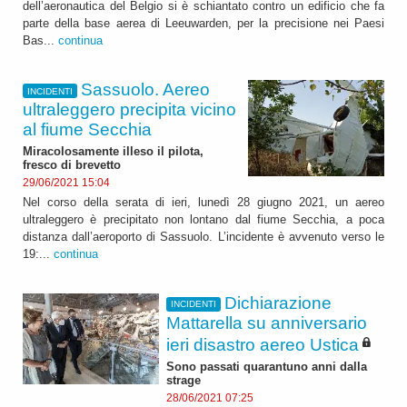
dell’aeronautica del Belgio si è schiantato contro un edificio che fa
parte della base aerea di Leeuwarden, per la precisione nei Paesi
Bas...
continua
Sassuolo. Aereo
INCIDENTI
ultraleggero precipita vicino
al fiume Secchia
Miracolosamente illeso il pilota,
fresco di brevetto
29/06/2021 15:04
Nel corso della serata di ieri, lunedì 28 giugno 2021, un aereo
ultraleggero è precipitato non lontano dal fiume Secchia, a poca
distanza dall’aeroporto di Sassuolo. L’incidente è avvenuto verso le
19:...
continua
Dichiarazione
INCIDENTI
Mattarella su anniversario
ieri disastro aereo Ustica
Sono passati quarantuno anni dalla
strage
28/06/2021 07:25