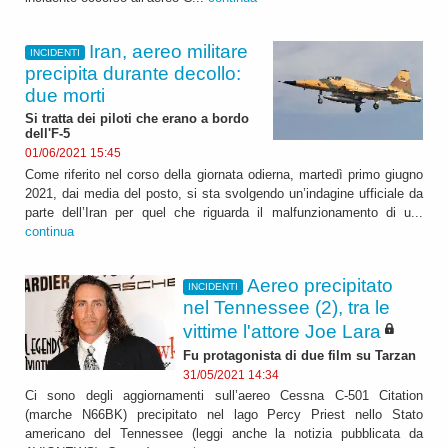
Iran, aereo militare
INCIDENTI
precipita durante decollo:
due morti
Si tratta dei piloti che erano a bordo
dell'F-5
01/06/2021 15:45
Come riferito nel corso della giornata odierna, martedì primo giugno
2021, dai media del posto, si sta svolgendo un’indagine ufficiale da
parte dell’Iran per quel che riguarda il malfunzionamento di u...
continua
Aereo precipitato
INCIDENTI
nel Tennessee (2), tra le
vittime l'attore Joe Lara
Fu protagonista di due film su Tarzan
31/05/2021 14:34
Ci sono degli aggiornamenti sull’aereo Cessna C-501 Citation
(marche N66BK) precipitato nel lago Percy Priest nello Stato
americano del Tennessee (leggi anche la notizia pubblicata da