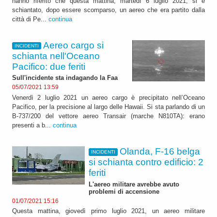
hanno riferito che questa mattina, martedì 6 luglio 2021, si è
schiantato, dopo essere scomparso, un aereo che era partito dalla
città di Pe...
continua
Aereo cargo si
INCIDENTI
schianta nell'Oceano
Pacifico: due feriti
Sull'incidente sta indagando la Faa
05/07/2021 13:59
Venerdì 2 luglio 2021 un aereo cargo è precipitato nell’Oceano
Pacifico, per la precisione al largo delle Hawaii. Si sta parlando di un
B-737/200 del vettore aereo Transair (marche N810TA): erano
presenti a b...
continua
Olanda, F-16 belga
INCIDENTI
si schianta contro edificio: 2
feriti
L'aereo militare avrebbe avuto
problemi di accensione
01/07/2021 15:16
Questa mattina, giovedì primo luglio 2021, un aereo militare