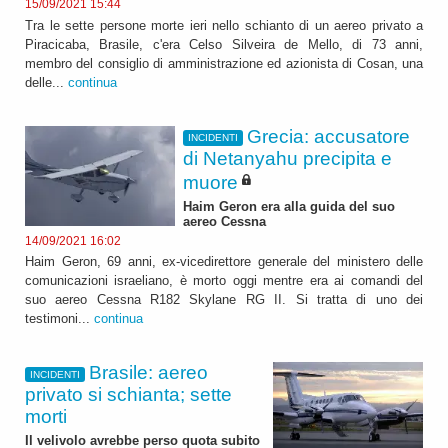
15/09/2021 15:44
Tra le sette persone morte ieri nello schianto di un aereo privato a
Piracicaba, Brasile, c'era Celso Silveira de Mello, di 73 anni,
membro del consiglio di amministrazione ed azionista di Cosan, una
delle...
continua
Grecia: accusatore
INCIDENTI
di Netanyahu precipita e
muore
Haim Geron era alla guida del suo
aereo Cessna
14/09/2021 16:02
Haim Geron, 69 anni, ex-vicedirettore generale del ministero delle
comunicazioni israeliano, è morto oggi mentre era ai comandi del
suo aereo Cessna R182 Skylane RG II. Si tratta di uno dei
testimoni...
continua
Brasile: aereo
INCIDENTI
privato si schianta; sette
morti
Il velivolo avrebbe perso quota subito