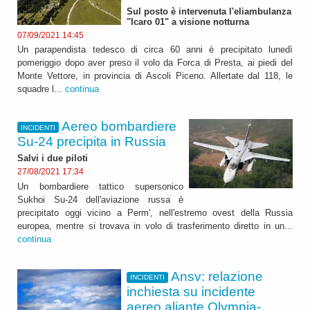
Sul posto è intervenuta l'eliambulanza
"Icaro 01" a visione notturna
07/09/2021 14:45
Un parapendista tedesco di circa 60 anni è precipitato lunedì
pomeriggio dopo aver preso il volo da Forca di Presta, ai piedi del
Monte Vettore, in provincia di Ascoli Piceno. Allertate dal 118, le
squadre l...
continua
Aereo bombardiere
INCIDENTI
Su-24 precipita in Russia
Salvi i due piloti
27/08/2021 17:34
Un bombardiere tattico supersonico
Sukhoi Su-24 dell'aviazione russa è
precipitato oggi vicino a Perm', nell'estremo ovest della Russia
europea, mentre si trovava in volo di trasferimento diretto in un...
continua
Ansv: relazione
INCIDENTI
inchiesta su incidente
aereo aliante Olympia-