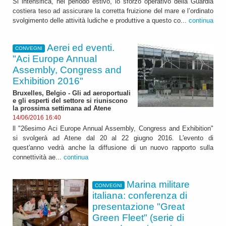
Si intensifica, nel periodo estivo, lo sforzo operativo della Guardia
costiera teso ad assicurare la corretta fruizione del mare e l’ordinato
svolgimento delle attività ludiche e produttive a questo co...
continua
Aerei ed eventi.
CONVEGNI
"Aci Europe Annual
Assembly, Congress and
Exhibition 2016"
Bruxelles, Belgio - Gli ad aeroportuali
e gli esperti del settore si riuniscono
la prossima settimana ad Atene
14/06/2016 16:40
ll "26esimo Aci Europe Annual Assembly, Congress and Exhibition"
si svolgerà ad Atene dal 20 al 22 giugno 2016. L'evento di
quest'anno vedrà anche la diffusione di un nuovo rapporto sulla
connettività ae...
continua
Marina militare
CONVEGNI
italiana: conferenza di
presentazione "Great
Green Fleet" (serie di