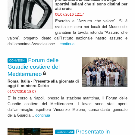
sportivi italiani che si sono distinti per
atti eroici
06/07/2016 12:17
Esercito e “Azzurro che valore”. Si è
svolta ieri sera nei locali del Museo dei
granatieri la tavola rotonda “Azzurro che
valore”, progetto ideato dall’Istituto nazionale nastro azzurro e
dall’omonima Associazione...
continua
Forum delle
CONVEGNI
Guardie costiere del
Mediterraneo
Roma, Italia - Presente alla giornata di
oggi il ministro Delrio
01/07/2016 18:07
E' in corso a Napoli, presso la stazione marittima, il Forum delle
Guardie costiere del Mediterraneo. I lavori sono stati aperti
dall'ammiraglio ispettore Vincenzo Melone, comandante generale
della Guardia...
continua
Presentato in
CONVEGNI