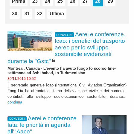
Prima
23
24
25
26
27
28
29
30
31
32
Ultima
Aerei e conferenze.
CONVEGNI
Icao: i benefici del trasporto
aereo per lo sviluppo
sostenibile evidenziati
durante la "Gstc"
Montreal, Canada - L'evento ha avuto luogo lo scorso fine-
settimana ad Ashkhabad, in Turkmenistan
30/11/2016 10:52
Il segretario generale Icao (International Civil Aviation Organization)
Fang Liu ha affrontato il tema dell'aviazione civile e dei numerosi
contributi allo sviluppo socio-economico sostenibile, durante...
continua
Aerei e conferenze.
CONVEGNI
Iata: le priorità in agenda
all'"Aaco"