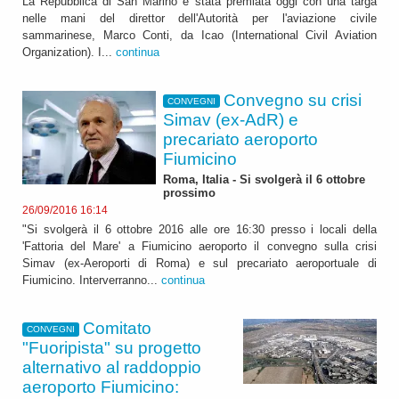
La Repubblica di San Marino è stata premiata oggi con una targa
nelle mani del direttor dell'Autorità per l'aviazione civile
sammarinese, Marco Conti, da Icao (International Civil Aviation
Organization). I...
continua
Convegno su crisi
CONVEGNI
Simav (ex-AdR) e
precariato aeroporto
Fiumicino
Roma, Italia - Si svolgerà il 6 ottobre
prossimo
26/09/2016 16:14
"Si svolgerà il 6 ottobre 2016 alle ore 16:30 presso i locali della
'Fattoria del Mare' a Fiumicino aeroporto il convegno sulla crisi
Simav (ex-Aeroporti di Roma) e sul precariato aeroportuale di
Fiumicino. Interverranno...
continua
Comitato
CONVEGNI
"Fuoripista" su progetto
alternativo al raddoppio
aeroporto Fiumicino: