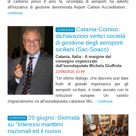
di carbonio preso 8 anni fa, un'ondata di aeroporti ha aderito
all'iniziativa di gestione denominata Airport Carbon Accreditation...
continua
Catania-Comiso:
CONVEGNI
dichiarazioni vertici società
di gestione degli aeroporti
siciliani (Sac-Soaco)
Catania, Italia - A margine del
convegno organizzato
dall'eurodeputata Michela Giuffrida
22/06/2016 10:49
"Un ottimo dialogo, che davvero può dare
frutti di grande importanza per gli
aeroporti siciliani, è stato avviato con le
istituzioni europee. Un sentito
ringraziamento va all’eurodeputata catanese Mic...
continua
20 giugno: Giornata
CONVEGNI
su "Interessi marittimi
nazionali ed il nuovo