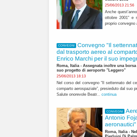
25/06/2013 21:56
Anche quest’anno,
ottobre 2001" e s
proprio convegno 
Convegno "Il settennat
CONVEGNI
dal trasporto aereo al compart
Enrico Marchi per il suo impe
Roma, Italia - Assegnata inoltre una borsa 
suo progetto di aeroporto "Leggero"
25/06/2013 18:13
Nel corso del convegno “Il settennato del ce
comparto aerospaziale”, presieduto dal suo pre
Salute onorevole Beatr...
continua
Aere
CONVEGNI
Antonio Foja
aeronautici"
Roma, Italia - N
Pierluigi Di Pal