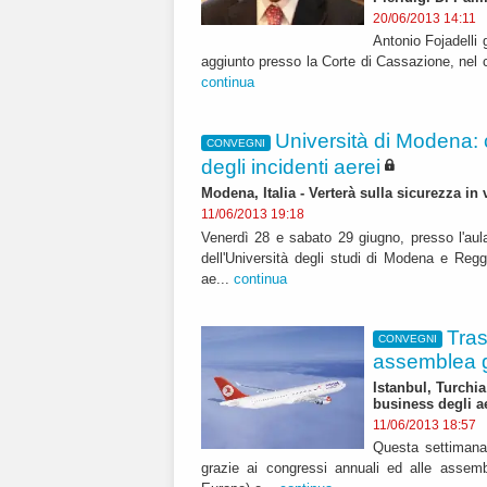
20/06/2013 14:11
Antonio Fojadelli 
aggiunto presso la Corte di Cassazione, nel c
continua
Università di Modena:
CONVEGNI
degli incidenti aerei
Modena, Italia - Verterà sulla sicurezza in 
11/06/2013 19:18
Venerdì 28 e sabato 29 giugno, presso l'aul
dell'Università degli studi di Modena e Regg
ae...
continua
Tras
CONVEGNI
assemblea g
Istanbul, Turchi
business degli a
11/06/2013 18:57
Questa settimana 
grazie ai congressi annuali ed alle assemb