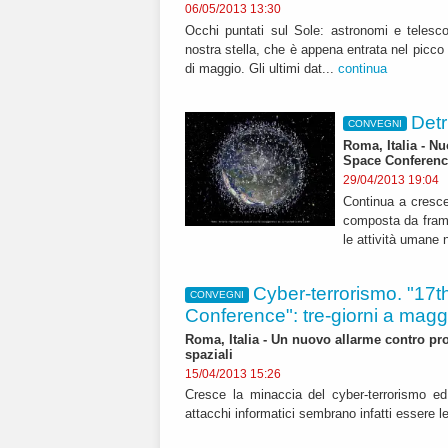
06/05/2013 13:30
Occhi puntati sul Sole: astronomi e telesc
nostra stella, che è appena entrata nel picco 
di maggio. Gli ultimi dat...
continua
Detr
CONVEGNI
Roma, Italia - Nu
Space Conferenc
29/04/2013 19:04
Continua a crescer
composta da framme
le attività umane n
Cyber-terrorismo. "17t
CONVEGNI
Conference": tre-giorni a mag
Roma, Italia - Un nuovo allarme contro prob
spaziali
15/04/2013 15:26
Cresce la minaccia del cyber-terrorismo ed a
attacchi informatici sembrano infatti essere l