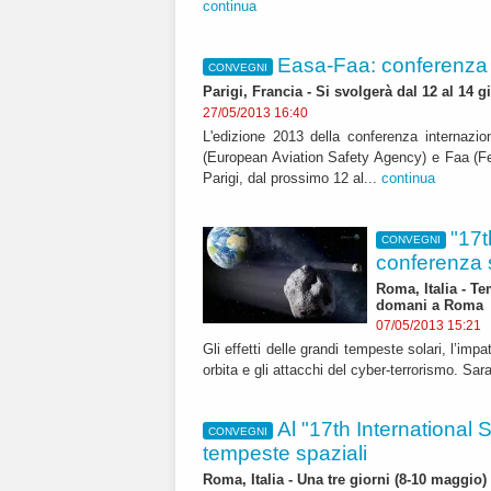
continua
Easa-Faa: conferenza s
CONVEGNI
Parigi, Francia - Si svolgerà dal 12 al 14 
27/05/2013 16:40
L'edizione 2013 della conferenza internazio
(European Aviation Safety Agency) e Faa (Fed
Parigi, dal prossimo 12 al...
continua
"17t
CONVEGNI
conferenza s
Roma, Italia - Tem
domani a Roma
07/05/2013 15:21
Gli effetti delle grandi tempeste solari, l’impa
orbita e gli attacchi del cyber-terrorismo. Sar
Al "17th International
CONVEGNI
tempeste spaziali
Roma, Italia - Una tre giorni (8-10 maggio)