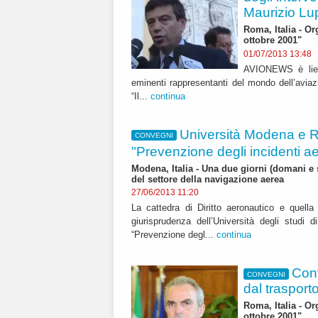
Maurizio Lu
Roma, Italia - O
ottobre 2001"
01/07/2013 13:48
AVIONEWS è lieta 
eminenti rappresentanti del mondo dell’aviazi
“Il...
continua
Università Modena e 
CONVEGNI
"Prevenzione degli incidenti ae
Modena, Italia - Una due giorni (domani e s
del settore della navigazione aerea
27/06/2013 11:20
La cattedra di Diritto aeronautico e quella 
giurisprudenza dell’Università degli stu
“Prevenzione degl...
continua
Conv
CONVEGNI
dal trasport
Roma, Italia - O
ottobre 2001"