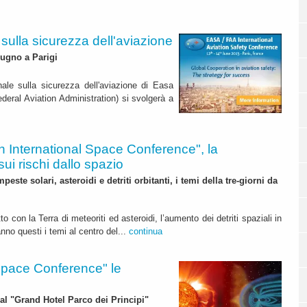
ulla sicurezza dell'aviazione
giugno a Parigi
nale sulla sicurezza dell'aviazione di Easa
eral Aviation Administration) si svolgerà a
h International Space Conference", la
ui rischi dallo spazio
peste solari, asteroidi e detriti orbitanti, i temi della tre-giorni da
tto con la Terra di meteoriti ed asteroidi, l’aumento dei detriti spaziali in
anno questi i temi al centro del...
continua
 Space Conference" le
 al "Grand Hotel Parco dei Principi"