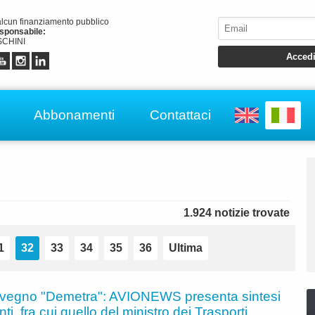
alcun finanziamento pubblico
esponsabile:
CHINI
Abbonamenti
Contattaci
1.924 notizie trovate
1
32
33
34
35
36
Ultima
vegno "Demetra": AVIONEWS presenta sintesi
nti, fra cui quello del ministro dei Trasporti