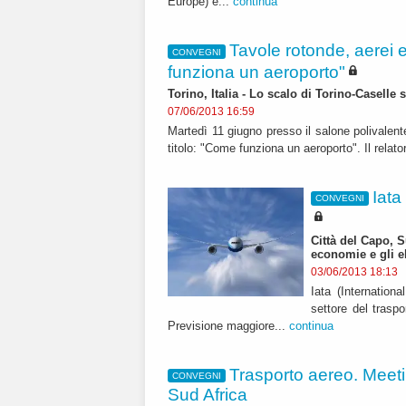
Europe) e...
continua
Tavole rotonde, aerei e
CONVEGNI
funziona un aeroporto"
Torino, Italia - Lo scalo di Torino-Caselle 
07/06/2013 16:59
Martedì 11 giugno presso il salone polivalent
titolo: "Come funziona un aeroporto". Il relat
Iata
CONVEGNI
Città del Capo, 
economie e gli el
03/06/2013 18:13
Iata (Internationa
settore del traspo
Previsione maggiore...
continua
Trasporto aereo. Meeti
CONVEGNI
Sud Africa