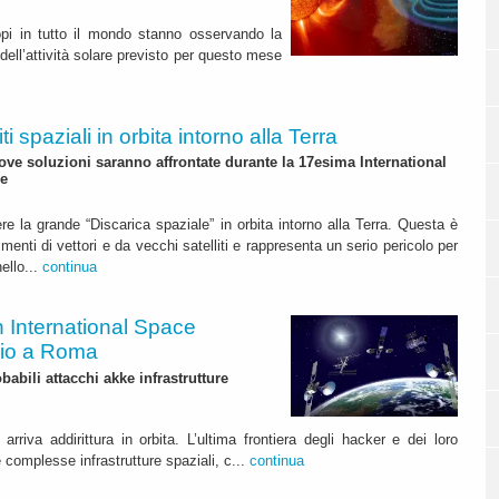
opi in tutto il mondo stanno osservando la
dell’attività solare previsto per questo mese
iti spaziali in orbita intorno alla Terra
ove soluzioni saranno affrontate durante la 17esima International
e
e la grande “Discarica spaziale” in orbita intorno alla Terra. Questa è
nti di vettori e da vecchi satelliti e rappresenta un serio pericolo per
ello...
continua
h International Space
gio a Roma
abili attacchi akke infrastrutture
rriva addirittura in orbita. L’ultima frontiera degli hacker e dei loro
e complesse infrastrutture spaziali, c...
continua