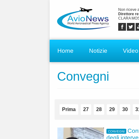
Non riceve 
Direttore r
CLARA MOS
Home
Notizie
Video
Convegni
Prima
27
28
29
30
3
Con
CONVEGNI
degli interve