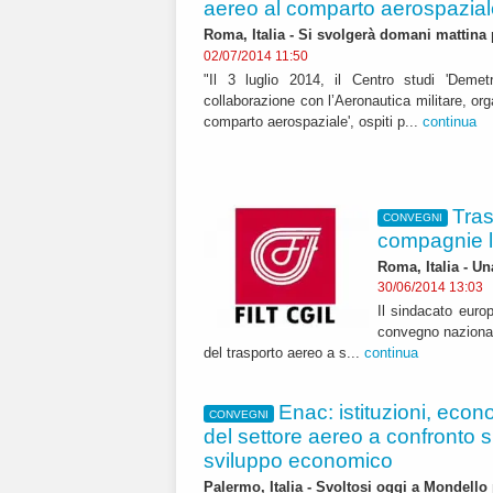
aereo al comparto aerospaziale
Roma, Italia - Si svolgerà domani mattina
02/07/2014 11:50
"Il 3 luglio 2014, il Centro studi 'Demet
collaborazione con l’Aeronautica militare, or
comparto aerospaziale', ospiti p...
continua
Tras
CONVEGNI
compagnie 
Roma, Italia - U
30/06/2014 13:03
Il sindacato europ
convegno nazional
del trasporto aereo a s...
continua
Enac: istituzioni, econo
CONVEGNI
del settore aereo a confronto su
sviluppo economico
Palermo, Italia - Svoltosi oggi a Mondello 