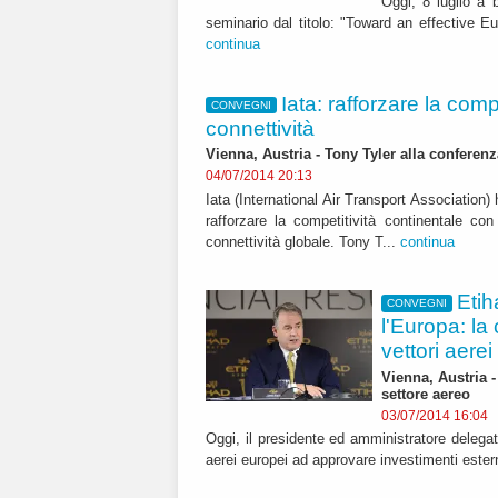
Oggi, 8 luglio a 
seminario dal titolo: "Toward an effective E
continua
Iata: rafforzare la comp
CONVEGNI
connettività
Vienna, Austria - Tony Tyler alla conferen
04/07/2014 20:13
Iata (International Air Transport Association) 
rafforzare la competitività continentale co
connettività globale. Tony T...
continua
Etih
CONVEGNI
l'Europa: la
vettori aerei
Vienna, Austria -
settore aereo
03/07/2014 16:04
Oggi, il presidente ed amministratore delegat
aerei europei ad approvare investimenti esterni