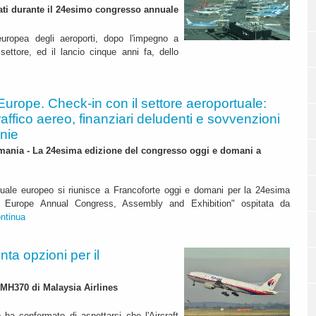
iati durante il 24esimo congresso annuale
uropea degli aeroporti, dopo l'impegno a
settore, ed il lancio cinque anni fa, dello
Europe. Check-in con il settore aeroportuale:
traffico aereo, finanziari deludenti e sovvenzioni
nie
mania - La 24esima edizione del congresso oggi e domani a
rtuale europeo si riunisce a Francoforte oggi e domani per la 24esima
ci Europe Annual Congress, Assembly and Exhibition" ospitata da
ntinua
enta opzioni per il
 MH370 di Malaysia Airlines
) ha confermato di aspettarsi che l'Aircraft