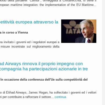
bordo della portaerei "Cavour", ormeggiata a Civitavecchia, si tiene il
uropean maritime integration: the implementation of the EU Maritime...
etitività europea attraverso la
za in corso a Vienna
ha invitato i governi ed i regolatori europei a
n misure incentrate sul miglioramento della
ad Airways rinnova il proprio impegno con
 compagnia ha partecipazioni azionarie in tre
 In occasione della conferenza dell'Ue sulla competitività del
o di Etihad Airways, James Hogan, ha sollecitato i governi ed i vettori
 per contribuire a rafforzare il settore...
continua