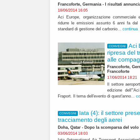
Francoforte, Germania - I risultati annunc
18/06/2014 16:05
Aci Europe, organizzazione commerciale e
ridurre le emissioni assunto 6 anni fa dal 
standard di gestione del carbonio...
continua
Aci 
CONVEGNI
ripresa del 
alle compag
Francoforte, Ger
Francoforte
17/06/2014 18:21
Il settore aeropo
edizione dell'"A
Fraport. Il tema dell'evento di quest'anno...
co
Iata (4): il settore pres
CONVEGNI
tracciamento degli aerei
Doha, Qatar - Dopo la scomparsa del volo
03/06/2014 18:03
Iata (International Air Transport Association