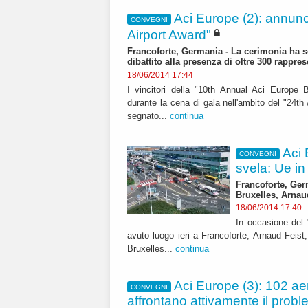
Aci Europe (2): annunci
CONVEGNI
Airport Award"
Francoforte, Germania - La cerimonia ha se
dibattito alla presenza di oltre 300 rappres
18/06/2014 17:44
I vincitori della "10th Annual Aci Europe 
durante la cena di gala nell'ambito del "24t
segnato...
continua
Aci 
CONVEGNI
svela: Ue in 
Francoforte, Ger
Bruxelles, Arnau
18/06/2014 17:40
In occasione del
avuto luogo ieri a Francoforte, Arnaud Feist
Bruxelles...
continua
Aci Europe (3): 102 aer
CONVEGNI
affrontano attivamente il pro