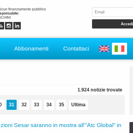
alcun finanziamento pubblico
esponsabile:
CHINI
Abbonamenti
Contattaci
1.924 notizie trovate
0
31
32
33
34
35
Ultima
zioni Sesar saranno in mostra all'"Atc Global" in