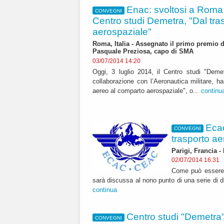
Enac: svoltosi a Roma
CONVEGNI
Centro studi Demetra, "Dal tra
aerospaziale"
Roma, Italia - Assegnato il primo premio d
Pasquale Preziosa, capo di SMA
03/07/2014 14:20
Oggi, 3 luglio 2014, il Centro studi "Deme
collaborazione con l’Aeronautica militare, h
aereo al comparto aerospaziale", o...
continu
Ecac
CONVEGNI
trasporto a
Parigi, Francia -
02/07/2014 16:31
Come può essere m
sarà discussa al nono punto di una serie di di
continua
Centro studi "Demetra"
CONVEGNI