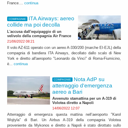
France....
continua
ITA Airways: aereo
COMPAGNIE
collide ma poi decolla
L'accusa dall'equipaggio di un
velivolo della compagnia Air France
21/06/2022 08:21
Il volo AZ-611 operato con un aereo A-330/200 (marche EI-EJL) della
compagnia di bandiera ITA Airways, decollato dallo scalo di New
York e diretto all'aeroporto "Leonardo da Vinci" di Roma-Fiumicino,
è...
continua
Nota AdP su
COMPAGNIE
atterraggio d'emergenza
aereo a Bari
Avvenuto stamattina per un A-319 di
Volotea diretto a Napoli
14/06/2022 12:07
Atterraggio di emergenza questa mattina nell’aeroporto "Karol
Wojtyla" di Bari. Un Airbus A-319 della compagnia Volotea
proveniente da Mykonos e diretto a Napoli è stato dirottato sullo