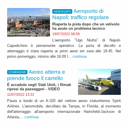
Aeroporto di
AEROPORTI
Napoli: traffico regolare
Riaperta la pista dopo che un velivolo
ha avuto un problema tecnico
19/07/2022 08:58
L'aeroporto "Ugo Niutta" di Napoli-
Capodichino è pienamente operativo. La pista di decollo e
atterraggio è stata riaperta ai primi aerei ieri sera alle 18:45. Nel
primo pomeriggio, intorno alle 16:00 l...
continua
Aereo atterra e
COMPAGNIE
prende fuoco il carrello
È accaduto negli Stati Uniti, i filmati
ripresi da passeggeri - VIDEO
11/07/2022 13:22
Paura a bordo di un A-320 del vettore aereo statunitense Spirti
Airlines. L'aeromobile, decollato da Tampa, in Florida, al momento
dell'atterraggio all'aeroporto internazionale Hartsfield-Jackson di
Atlanta,...
continua