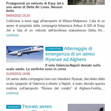
Protagonisti un velivolo di Easy Jet e
uno aereo di Delta AIr Lines. Nessun
ferito
04/04/2022 15:20
Collisione a terra oggi all'aeroporto di Milano-Malpensa. L'ala di un
aereo di proprietà della compagnia britannica Airbus A-320 di Easy
Jet e l'ala di un velivolo dell'aviolinea statunitense Delta AIr...
continua
Atterraggio di
COMPAGNIE
emergenza di un aereo
Ryanair ad Alghero
Il volo Valencia-Napoli deviato sullo
scalo sardo. Le verifiche sono in corso
31/03/2022 16:08
Un aereo della compagnia low-cost irlandese Ryanair, decollato dallo
scalo spagnolo di Valencia e diretto a Napoli, è stato deviato questa
mattina sull'aeroporto "Riviera del corallo" di Alghero-Fertilia,...
continua
Trovato aereo
INCIDENTI