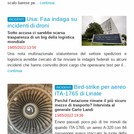
scalo barese pe...
continua
Usa: Faa indaga su
INCIDENTI
incidenti di droni
Sotto accusa ci sarebbe scarsa
trasparenza di un big della logistica
mondiale
19/05/2022 13:56
Una nota multinazionale statunitense del settore spedizioni e
logistica avrebbe cercato di far rinviare le indagini federali su alcuni
incidenti che hanno coinvolto droni cargo che operavano test per il...
continua
Bird-strike per aereo
INCIDENTI
ITA-1765 di Linate
Perché l'aviazione rimane il più sicuro
mezzo di trasporto? Intervista al
generale Carlo Landi
13/05/2022 19:36
Erano passati poco più di tre minuti da
quando ITA-1765, un aereo A-320 con 84
passeggeri aveva staccato le ruote della