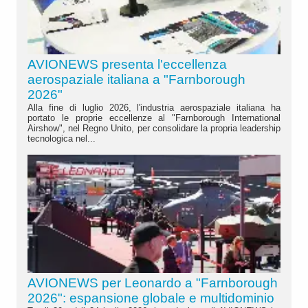
AVIONEWS presenta l'eccellenza
aerospaziale italiana a "Farnborough
2026"
Alla fine di luglio 2026, l'industria aerospaziale italiana ha
portato le proprie eccellenze al "Farnborough International
Airshow", nel Regno Unito, per consolidare la propria leadership
tecnologica nel...
AVIONEWS per Leonardo a "Farnborough
2026": espansione globale e multidominio