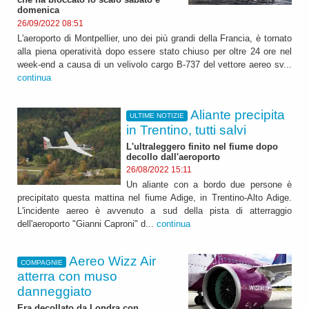
domenica
26/09/2022 08:51
L'aeroporto di Montpellier, uno dei più grandi della Francia, è tornato
alla piena operatività dopo essere stato chiuso per oltre 24 ore nel
week-end a causa di un velivolo cargo B-737 del vettore aereo sv...
continua
Aliante precipita
ULTIME NOTIZIE
in Trentino, tutti salvi
L'ultraleggero finito nel fiume dopo
decollo dall'aeroporto
26/08/2022 15:11
Un aliante con a bordo due persone è
precipitato questa mattina nel fiume Adige, in Trentino-Alto Adige.
L'incidente aereo è avvenuto a sud della pista di atterraggio
dell'aeroporto "Gianni Caproni" d...
continua
Aereo Wizz Air
COMPAGNIE
atterra con muso
danneggiato
Era decollato da Londra con