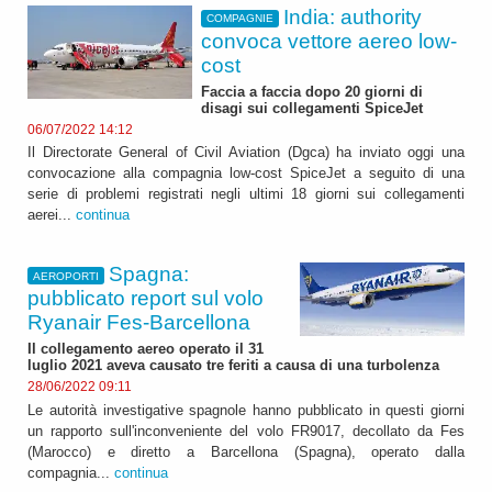
India: authority
COMPAGNIE
convoca vettore aereo low-
cost
Faccia a faccia dopo 20 giorni di
disagi sui collegamenti SpiceJet
06/07/2022 14:12
Il Directorate General of Civil Aviation (Dgca) ha inviato oggi una
convocazione alla compagnia low-cost SpiceJet a seguito di una
serie di problemi registrati negli ultimi 18 giorni sui collegamenti
aerei...
continua
Spagna:
AEROPORTI
pubblicato report sul volo
Ryanair Fes-Barcellona
Il collegamento aereo operato il 31
luglio 2021 aveva causato tre feriti a causa di una turbolenza
28/06/2022 09:11
Le autorità investigative spagnole hanno pubblicato in questi giorni
un rapporto sull'inconveniente del volo FR9017, decollato da Fes
(Marocco) e diretto a Barcellona (Spagna), operato dalla
compagnia...
continua