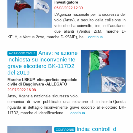
investigatore
05/08/2022 12:39
L’Agenzia nazionale per la sicurezza del
volo (Ansv), a seguito della collisione in
volo che ha coinvolto, ieri, nell’aquilano,
due alianti (Ventus 2cM, marche D-
KFLH, e Ventus 2cxa, marche D-KSMP), ha...
continua
Ansv: relazione
AVIAZIONE CIVILE
inchiesta su inconveniente
grave elicottero BK-117D2
del 2019
Marche I-BKUP, elisuperficie ospedale
civile di Baggiovara -ALLEGATO
29/07/2022 16:08
Ansv, Agenzia nazionale sicurezza volo,
comunica di aver pubblicato una relazione di inchiesta.Questa
riguarda in dettaglio:Inconveniente grave occorso all’elicottero BK-
117D2, marche di identificazione I...
continua
India: controlli di
COMPAGNIE