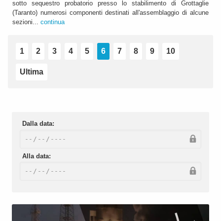
sotto sequestro probatorio presso lo stabilimento di Grottaglie
(Taranto) numerosi componenti destinati all'assemblaggio di alcune
sezioni...
continua
1
2
3
4
5
6
7
8
9
10
Ultima
Dalla data:
Alla data: