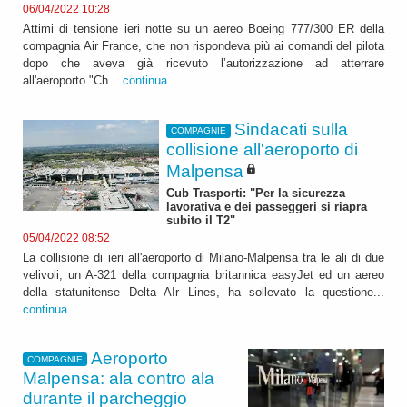
06/04/2022 10:28
Attimi di tensione ieri notte su un aereo Boeing 777/300 ER della
compagnia Air France, che non rispondeva più ai comandi del pilota
dopo che aveva già ricevuto l’autorizzazione ad atterrare
all'aeroporto "Ch...
continua
Sindacati sulla
COMPAGNIE
collisione all'aeroporto di
Malpensa
Cub Trasporti: "Per la sicurezza
lavorativa e dei passeggeri si riapra
subito il T2"
05/04/2022 08:52
La collisione di ieri all'aeroporto di Milano-Malpensa tra le ali di due
velivoli, un A-321 della compagnia britannica easyJet ed un aereo
della statunitense Delta AIr Lines, ha sollevato la questione...
continua
Aeroporto
COMPAGNIE
Malpensa: ala contro ala
durante il parcheggio