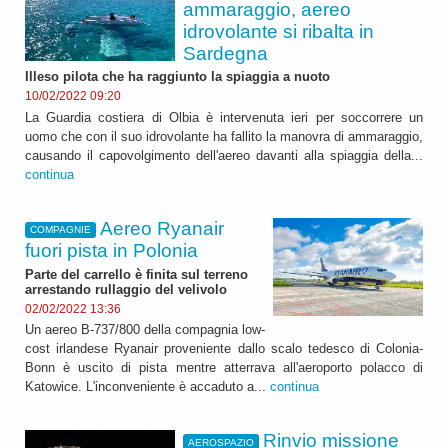
ammaraggio, aereo
idrovolante si ribalta in
Sardegna
Illeso pilota che ha raggiunto la spiaggia a nuoto
10/02/2022 09:20
La Guardia costiera di Olbia è intervenuta ieri per soccorrere un
uomo che con il suo idrovolante ha fallito la manovra di ammaraggio,
causando il capovolgimento dell'aereo davanti alla spiaggia della...
continua
Aereo Ryanair
COMPAGNIE
fuori pista in Polonia
Parte del carrello è finita sul terreno
arrestando rullaggio del velivolo
02/02/2022 13:36
Un aereo B-737/800 della compagnia low-
cost irlandese Ryanair proveniente dallo scalo tedesco di Colonia-
Bonn è uscito di pista mentre atterrava all'aeroporto polacco di
Katowice. L'inconveniente è accaduto a...
continua
Rinvio missione
AEROSPAZIO