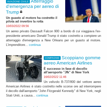
Atterraggio
AVIAZIONE CIVILE
d'emergenza per aereo di
Trump
Un guasto al motore ha costretto il
pilota ad invertire la rotta
10/03/2022 09:56
Un aereo privato Dassault Falcon 900 a bordo di cui viaggiava l'ex-
presidente americano Donald Trump è stato costretto a compiere un
atterraggio d'emergenza a New Orleans per un guasto al motore.
L'imprenditore...
continua
Scoppiano gomme
COMPAGNIE
aereo American Airlines
È successo in fase di decollo
all'aeroporto "Jfk" di New York
16/02/2022 11:46
Un velivolo B-737/800 del vettore aereo
American Airlines è stato costretto nelle scorse ore ad interrompere
il decollo dall'aeroporto "John Fitzgerald Kennedy" di New York, negli
Stati Uniti, a causa...
continua