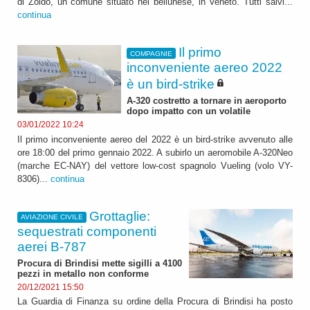
di Zoldo, un comune situato nel bellunese, in Veneto. Tutti salvi...
continua
Il primo
COMPAGNIE
inconveniente aereo 2022
è un bird-strike
A-320 costretto a tornare in aeroporto
dopo impatto con un volatile
03/01/2022 10:24
Il primo inconveniente aereo del 2022 è un bird-strike avvenuto alle
ore 18:00 del primo gennaio 2022. A subirlo un aeromobile A-320Neo
(marche EC-NAY) del vettore low-cost spagnolo Vueling (volo VY-
8306)...
continua
Grottaglie:
AVIAZIONE CIVILE
sequestrati componenti
aerei B-787
Procura di Brindisi mette sigilli a 4100
pezzi in metallo non conforme
20/12/2021 15:50
La Guardia di Finanza su ordine della Procura di Brindisi ha posto