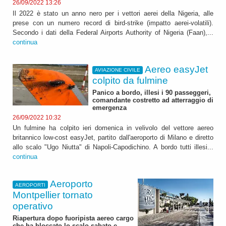
26/09/2022 13:26
Il 2022 è stato un anno nero per i vettori aerei della Nigeria, alle
prese con un numero record di bird-strike (impatto aerei-volatili).
Secondo i dati della Federal Airports Authority of Nigeria (Faan),...
continua
Aereo easyJet
AVIAZIONE CIVILE
colpito da fulmine
Panico a bordo, illesi i 90 passeggeri,
comandante costretto ad atterraggio di
emergenza
26/09/2022 10:32
Un fulmine ha colpito ieri domenica in velivolo del vettore aereo
britannico low-cost easyJet, partito dall'aeroporto di Milano e diretto
allo scalo "Ugo Niutta" di Napoli-Capodichino. A bordo tutti illesi...
continua
Aeroporto
AEROPORTI
Montpellier tornato
operativo
Riapertura dopo fuoripista aereo cargo
che ha bloccato lo scalo sabato e