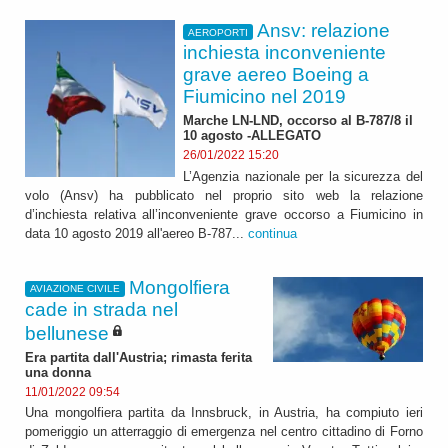
Ansv: relazione
AEROPORTI
inchiesta inconveniente
grave aereo Boeing a
Fiumicino nel 2019
Marche LN-LND, occorso al B-787/8 il
10 agosto -ALLEGATO
26/01/2022 15:20
L’Agenzia nazionale per la sicurezza del
volo (Ansv) ha pubblicato nel proprio sito web la relazione
d’inchiesta relativa all’inconveniente grave occorso a Fiumicino in
data 10 agosto 2019 all'aereo B-787...
continua
Mongolfiera
AVIAZIONE CIVILE
cade in strada nel
bellunese
Era partita dall'Austria; rimasta ferita
una donna
11/01/2022 09:54
Una mongolfiera partita da Innsbruck, in Austria, ha compiuto ieri
pomeriggio un atterraggio di emergenza nel centro cittadino di Forno