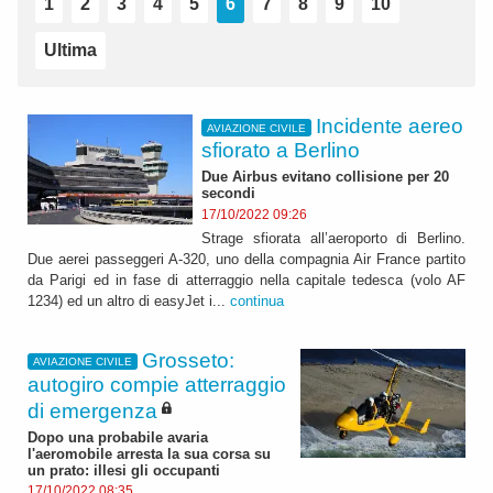
1
2
3
4
5
6
7
8
9
10
Ultima
Incidente aereo
AVIAZIONE CIVILE
sfiorato a Berlino
Due Airbus evitano collisione per 20
secondi
17/10/2022 09:26
Strage sfiorata all’aeroporto di Berlino.
Due aerei passeggeri A-320, uno della compagnia Air France partito
da Parigi ed in fase di atterraggio nella capitale tedesca (volo AF
1234) ed un altro di easyJet i...
continua
Grosseto:
AVIAZIONE CIVILE
autogiro compie atterraggio
di emergenza
Dopo una probabile avaria
l'aeromobile arresta la sua corsa su
un prato: illesi gli occupanti
17/10/2022 08:35