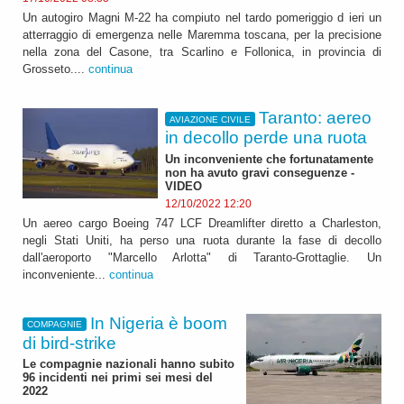
Un autogiro Magni M-22 ha compiuto nel tardo pomeriggio d ieri un
atterraggio di emergenza nelle Maremma toscana, per la precisione
nella zona del Casone, tra Scarlino e Follonica, in provincia di
Grosseto....
continua
Taranto: aereo
AVIAZIONE CIVILE
in decollo perde una ruota
Un inconveniente che fortunatamente
non ha avuto gravi conseguenze -
VIDEO
12/10/2022 12:20
Un aereo cargo Boeing 747 LCF Dreamlifter diretto a Charleston,
negli Stati Uniti, ha perso una ruota durante la fase di decollo
dall'aeroporto "Marcello Arlotta" di Taranto-Grottaglie. Un
inconveniente...
continua
In Nigeria è boom
COMPAGNIE
di bird-strike
Le compagnie nazionali hanno subito
96 incidenti nei primi sei mesi del
2022