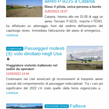
aereo P-92JS a Catania
Illeso il pilota, unica persona a bordo
11/02/2022 16:07
Catania. Intorno alle ore 15:00 di oggi un
aereo Tecnam P-92JS, marche I-TERO,
ha effettuato un atterraggio fuori dal sedime dell'aeroporto del
capoluogo etneo. Immediata l'attivazione del piano di emergenza...
continua
Passeggeri molesti
COMPAGNIE
(3): volo dirottato negli Usa
Viaggiatore violento trattenuto nel
sedile da operatori
11/02/2022 14:44
Continuano nei cieli americani gli inconvenienti al trasporto aereo
causati dal comportamento di passeggeri indisciplinati. Tra i casi più
significativi del 2022 c'è stato quello della festa organizzata a...
continua
Fallisce
AVIAZIONE CIVILE