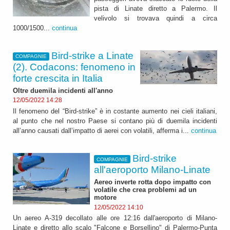
pista di Linate diretto a Palermo. Il
velivolo si trovava quindi a circa
1000/1500...
continua
Bird-strike a Linate
COMPAGNIE
(2). Codacons: fenomeno in
forte crescita in Italia
Oltre duemila incidenti all'anno
12/05/2022 14:28
Il fenomeno del “Bird-strike” è in costante aumento nei cieli italiani,
al punto che nel nostro Paese si contano più di duemila incidenti
all’anno causati dall’impatto di aerei con volatili, afferma i...
continua
Bird-strike
COMPAGNIE
all'aeroporto Milano-Linate
Aereo inverte rotta dopo impatto con
volatile che crea problemi ad un
motore
12/05/2022 14:10
Un aereo A-319 decollato alle ore 12:16 dall'aeroporto di Milano-
Linate e diretto allo scalo "Falcone e Borsellino" di Palermo-Punta