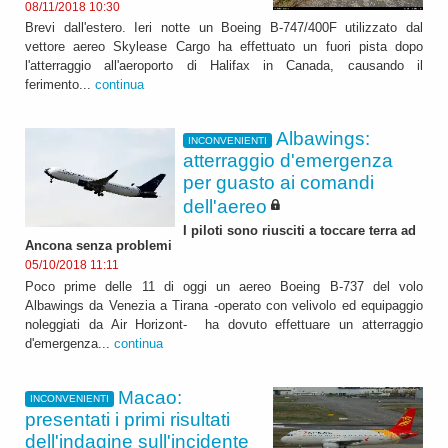
08/11/2018 10:30
Brevi dall'estero. Ieri notte un Boeing B-747/400F utilizzato dal
vettore aereo Skylease Cargo ha effettuato un fuori pista dopo
l'atterraggio all'aeroporto di Halifax in Canada, causando il
ferimento...
continua
Albawings:
INCONVENIENTI
atterraggio d'emergenza
per guasto ai comandi
dell'aereo
I piloti sono riusciti a toccare terra ad
Ancona senza problemi
05/10/2018 11:11
Poco prime delle 11 di oggi un aereo Boeing B-737 del volo
Albawings da Venezia a Tirana -operato con velivolo ed equipaggio
noleggiati da Air Horizont- ha dovuto effettuare un atterraggio
d'emergenza...
continua
Macao:
INCONVENIENTI
presentati i primi risultati
dell'indagine sull'incidente