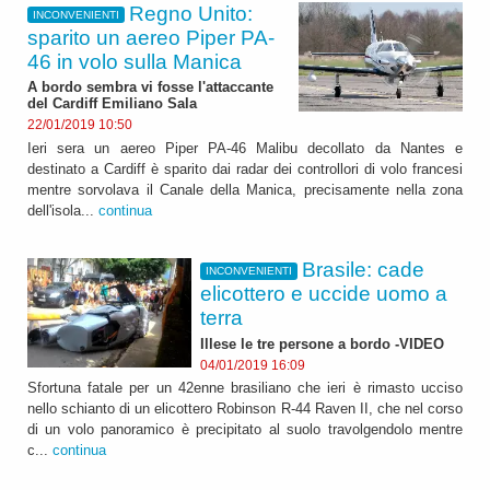
Regno Unito:
INCONVENIENTI
sparito un aereo Piper PA-
46 in volo sulla Manica
A bordo sembra vi fosse l'attaccante
del Cardiff Emiliano Sala
22/01/2019 10:50
Ieri sera un aereo Piper PA-46 Malibu decollato da Nantes e
destinato a Cardiff è sparito dai radar dei controllori di volo francesi
mentre sorvolava il Canale della Manica, precisamente nella zona
dell'isola...
continua
Brasile: cade
INCONVENIENTI
elicottero e uccide uomo a
terra
Illese le tre persone a bordo -VIDEO
04/01/2019 16:09
Sfortuna fatale per un 42enne brasiliano che ieri è rimasto ucciso
nello schianto di un elicottero Robinson R-44 Raven II, che nel corso
di un volo panoramico è precipitato al suolo travolgendolo mentre
c...
continua