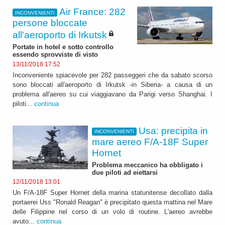
Air France: 282
INCONVENIENTI
persone bloccate
all'aeroporto di Irkutsk
Portate in hotel e sotto controllo
essendo sprovviste di visto
13/11/2018 17:52
Inconveniente spiacevole per 282 passeggeri che da sabato scorso
sono bloccati all'aeroporto di Irkutsk -in Siberia- a causa di un
problema all'aereo su cui viaggiavano da Parigi verso Shanghai. I
piloti...
continua
Usa: precipita in
INCONVENIENTI
mare aereo F/A-18F Super
Hornet
Problema meccanico ha obbligato i
due piloti ad eiettarsi
12/11/2018 13:01
Un F/A-18F Super Hornet della marina statunitense decollato dalla
portaerei Uss "Ronald Reagan" è precipitato questa mattina nel Mare
delle Filippine nel corso di un volo di routine. L'aereo avrebbe
avuto...
continua