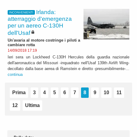
Irlanda:
INCONVENIENTI
atterraggio d'emergenza
per un aereo C-130H
dell'Usaf
Un'avaria al motore costringe i piloti a
cambiare rotta
14/09/2018 17:19
Ieri sera un Lockheed C-130H Hercules della guardia nazionale
dell'aeronautica del Missouri -inquadrato nell'Usaf 139th Airlift Wing-
decollato dalla base aerea di Ramstein e diretto -presumibilmente-...
continua
Prima
3
4
5
6
7
8
9
10
11
12
Ultima