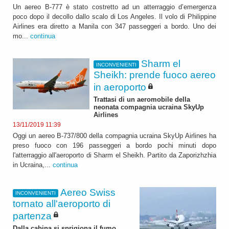
Un aereo B-777 è stato costretto ad un atterraggio d’emergenza
poco dopo il decollo dallo scalo di Los Angeles. Il volo di Philippine
Airlines era diretto a Manila con 347 passeggeri a bordo. Uno dei
mo...
continua
Sharm el
INCONVENIENTI
Sheikh: prende fuoco aereo
in aeroporto
Trattasi di un aeromobile della
neonata compagnia ucraina SkyUp
Airlines
13/11/2019 11:39
Oggi un aereo B-737/800 della compagnia ucraina SkyUp Airlines ha
preso fuoco con 196 passeggeri a bordo pochi minuti dopo
l'atterraggio all'aeroporto di Sharm el Sheikh. Partito da Zaporizhzhia
in Ucraina,...
continua
Aereo Swiss
INCONVENIENTI
tornato all'aeroporto di
partenza
Dalla cabina si sprigiona il fumo,