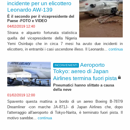
incidente per un elicottero
Leonardo AW-139
È il secondo per il vicepresidente del
Paese -FOTO e VIDEO
04/02/2019 12:40
Strana e alquanto fortunata statistica
quella del vicepresidente della Nigeria
Yemi Osinbajo che in circa 7 mesi ha avuto due incidenti in
elicottero, in entrambi i casi uscendone illeso. Il Leonardo...
continua
Aeroporto
INCONVENIENTI
Tokyo: aereo di Japan
Airlines termina fuori pista
Pneumatici hanno slittato a causa
della neve
01/02/2019 12:00
Spavento questa mattina a bordo di un aereo Boeing B-787/9
Dreamliner -con marche JA-871J- di Japan Airlines che, dopo
l'atterraggio all'aeroporto di Tokyo-Narita, è terminato fuori pista. Il
motivo sarebbe...
continua