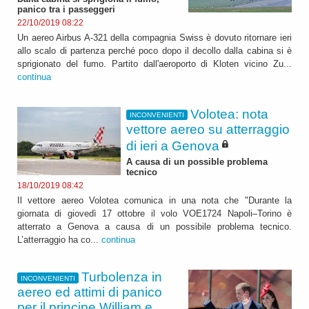
panico tra i passeggeri
22/10/2019 08:22
Un aereo Airbus A-321 della compagnia Swiss è dovuto ritornare ieri
allo scalo di partenza perché poco dopo il decollo dalla cabina si è
sprigionato del fumo. Partito dall'aeroporto di Kloten vicino Zu...
continua
Volotea: nota
INCONVENIENTI
vettore aereo su atterraggio
di ieri a Genova
A causa di un possible problema
tecnico
18/10/2019 08:42
Il vettore aereo Volotea comunica in una nota che "Durante la
giornata di giovedì 17 ottobre il volo VOE1724 Napoli–Torino è
atterrato a Genova a causa di un possibile problema tecnico.
L’atterraggio ha co...
continua
Turbolenza in
INCONVENIENTI
aereo ed attimi di panico
per il principe William e