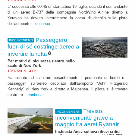
E' successo alle 00:45 di stamattina 19 luglio, quando il comandante
di un aereo B-737 della compagnia NordWind Airline diretto a
Yerevan ha dovuto interrompere la corsa di decollo sulla pista
dell'aeroporto...
continua
Passeggero
INCONVENIENTI
fuori di sé costringe aereo a
invertire la rotta
Per motivi di sicurezza rientro nello
scalo di New York
19/07/2019 14:06
Ha iniziato ad insultare pesantemente il personale di bordo e i
passeggeri sull'aereo decollato dall'aeroporto "John Fitzgerald
Kennedy" di New York e diretto a Malpensa. Il pilota si è trovato
costretto...
continua
Treviso.
INCONVENIENTI
Inconveniente grave a
maggio fra aerei Ryanair
Inchiesta Ansv solleva rilievi critici