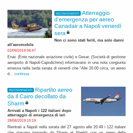
Atterraggio
INCONVENIENTI
d'emergenza per aereo
Canadair a Napoli venerdì
sera
Non ci sono stati feriti, ma solo danni
all'aeromobile
02/09/2019 08:47
Enac (Ente nazionale aviazione civile) e Gesac (Società di gestione
aeroporto di Napoli-Capodichino) informavano in una nota congiunta
emessa nella tarda serata di venerdì che "Alle 20:00 circa, un aereo
d...
continua
Ripartito aereo
INCONVENIENTI
da Il Cairo decollato da
Sharm
Arrivati a Napoli i 122 italiani dopo
atterraggio di emergenza di ieri
28/08/2019 10:19
Rientrati a Napoli nella serata del 27 agosto alle 20:49 i 122 italiani
che stavano tornando da Sharm el Sheikh con un aereo della