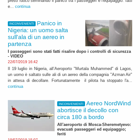
preso fuoco seminando il panico tra i passeggeri e l'equipaggio: fatti
e...
continua
Panico in
INCONVENIENTI
Nigeria: un uomo salta
sull'ala di un aereo in
partenza
I passeggeri sono stati fatti risalire dopo i controlli di sicurezza
- VIDEO
22/07/2019 16:42
Il 19 luglio in Nigeria, all’Aeroporto "Murtala Muhammed" di Lagos,
un uomo è saltato sulle ali di un aereo della compagnia "Azman Air"
in attesa di decollare. Fortunatamente il pilota ha stoppato l'a...
continua
Aereo NordWind
INCONVENIENTI
abortisce il decollo con
circa 180 a bordo
All'aeroporto di Mosca-Sheremetyevo:
evacuati passeggeri ed equipaggio;
feriti
19/07/2019 15:07