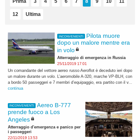
Prima
3
4
5
6
7
8
9
10
11
12
Ultima
Pilota muore
INCONVENIENTI
dopo un malore mentre era
in volo
Atterraggio di emergenza in Russia
25/11/2019 17:01
Un comandante del vettore aereo russo Aeroflot è deceduto ieri dopo
un malore durante un volo. L’aeromobile A-320, marche VP-BLH, con
a bordo 50 passeggeri e 7 membri d’equipaggio, era partito con il v...
continua
Aereo B-777
INCONVENIENTI
prende fuoco a Los
Angeles
Atterraggio d'emergenza e panico per
i passeggeri
22/11/2019 13:53