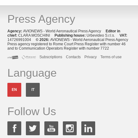
Press Agency
Agency:
AVIONEWS - World Aeronautical Press Agency
Editor in
chief:
CLARA MOSCHINI
Publishing house:
Urbevideo S.r.l.s.
VAT:
14726991004
© 2026:
AVIONEWS - World Aeronautical Press Agency
Press agency registered to Rome Court Press Register with number 46
and to Communication Operators Register with number 7722
Subscriptions
Contacts
Privacy
Terms of use
Language
EN
IT
Follow Us