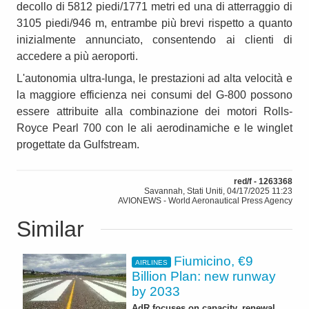
decollo di 5812 piedi/1771 metri ed una di atterraggio di
3105 piedi/946 m, entrambe più brevi rispetto a quanto
inizialmente annunciato, consentendo ai clienti di
accedere a più aeroporti.
L'autonomia ultra-lunga, le prestazioni ad alta velocità e
la maggiore efficienza nei consumi del G-800 possono
essere attribuite alla combinazione dei motori Rolls-
Royce Pearl 700 con le ali aerodinamiche e le winglet
progettate da Gulfstream.
red/f - 1263368
Savannah, Stati Uniti, 04/17/2025 11:23
AVIONEWS - World Aeronautical Press Agency
Similar
Fiumicino, €9
AIRLINES
Billion Plan: new runway
by 2033
AdR focuses on capacity, renewal