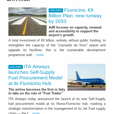
Fiumicino, €9
AIRLINES
Billion Plan: new runway
by 2033
AdR focuses on capacity, renewal
and accessibility to support the
airport’s growth
A total investment of €9 billion, entirely without public funding, to
strengthen the capacity of the “Leonardo da Vinci” airport and
upgrade its facilities: this is the sustainable development
programme outli...
more
ITA Airways
AIRLINES
launches Self-Supply
Fuel Procurement Model
at its Fiumicino Hub
The airline becomes the first in Italy
to take on the role of "Fuel Trader"
ITA Airways today announced the launch of its new Self-Supply
fuel procurement model at its Rome-Fiumicino hub, marking a
strategic transformation in the management of its Jet Fuel supply
chain — the f...
more