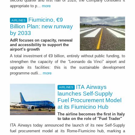
second quarter and first half of 2026, the Company considers it
appropriate to p...
more
Fiumicino, €9
AIRLINES
Billion Plan: new runway
by 2033
AdR focuses on capacity, renewal
and accessibility to support the
airport’s growth
A total investment of €9 billion, entirely without public funding, to
strengthen the capacity of the “Leonardo da Vinci” airport and
upgrade its facilities: this is the sustainable development
programme outli...
more
ITA Airways
AIRLINES
launches Self-Supply
Fuel Procurement Model
at its Fiumicino Hub
The airline becomes the first in Italy
to take on the role of "Fuel Trader"
ITA Airways today announced the launch of its new Self-Supply
fuel procurement model at its Rome-Fiumicino hub, marking a