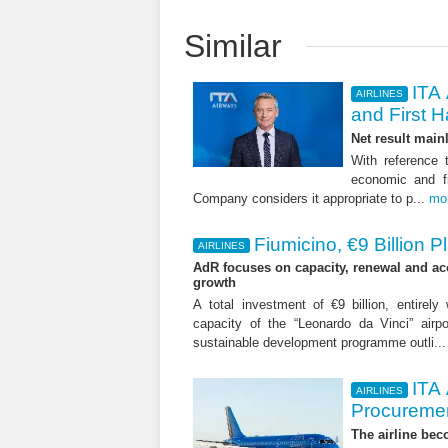
Similar
ITA 
AIRLINES
and First H
Net result main
With reference 
economic and fi
Company considers it appropriate to p...
mo
Fiumicino, €9 Billion 
AIRLINES
AdR focuses on capacity, renewal and acce
growth
A total investment of €9 billion, entirely
capacity of the “Leonardo da Vinci” airpor
sustainable development programme outli..
ITA
AIRLINES
Procuremen
The airline beco