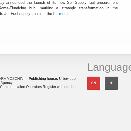
ay announced the launch of its new Self-Supply fuel procurement
ome-Fiumicino hub, marking a strategic transformation in the
s Jet Fuel supply chain — the f...
more
Languag
ARA MOSCHINI
Publishing house:
Urbevideo
s Agency
EN
IT
o Communication Operators Register with number