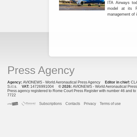
ITA Airways tod
model at its R
management of it
Press Agency
Agency:
AVIONEWS - World Aeronautical Press Agency
Editor in chief:
CL
S.r.l.s.
VAT:
14726991004
© 2026:
AVIONEWS - World Aeronautical Pres
Press agency registered to Rome Court Press Register with number 46 and t
7722
Subscriptions
Contacts
Privacy
Terms of use