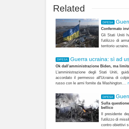
Related
Guerr
DIFESA
Confermato invi
Gli Stati Uniti h
l'utilizzo di ar
territorio ucrain
Guerra ucraina: sì ad uso
DIFESA
Ok dall'amministrazione Biden, ma limita
L'amministrazione degli Stati Uniti, gu
accordato il permesso all'Ucraina di colpire 
russo con le armi fornite da Washington....
Guerr
DIFESA
Sulla questione 
bellico
Il presidente de
l'utilizzo di mis
contro obiettivi s