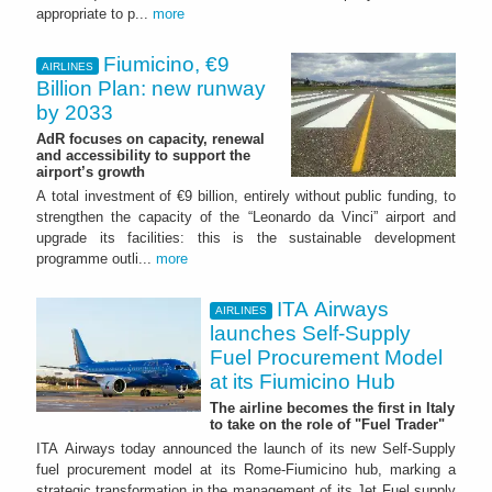
appropriate to p...
more
Fiumicino, €9
AIRLINES
Billion Plan: new runway
by 2033
AdR focuses on capacity, renewal
and accessibility to support the
airport’s growth
A total investment of €9 billion, entirely without public funding, to
strengthen the capacity of the “Leonardo da Vinci” airport and
upgrade its facilities: this is the sustainable development
programme outli...
more
ITA Airways
AIRLINES
launches Self-Supply
Fuel Procurement Model
at its Fiumicino Hub
The airline becomes the first in Italy
to take on the role of "Fuel Trader"
ITA Airways today announced the launch of its new Self-Supply
fuel procurement model at its Rome-Fiumicino hub, marking a
strategic transformation in the management of its Jet Fuel supply