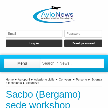
Menu
Home
►
Aeroporti
►
Aviazione civile
►
Convegni
►
Persone
►
Scienza
e tecnologia
►
Sicurezza
Sacbo (Bergamo)
sede workshop