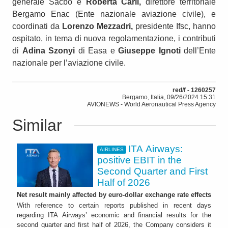
generale Sacbo e
Roberta Carli,
direttore territoriale
Bergamo Enac (Ente nazionale aviazione civile), e
coordinati da
Lorenzo Mezzadri,
presidente Ifsc, hanno
ospitato, in tema di nuova regolamentazione, i contributi
di
Adina Szonyi
di Easa e
Giuseppe Ignoti
dell’Ente
nazionale per l’aviazione civile.
red/f - 1260257
Bergamo, Italia, 09/26/2024 15:31
AVIONEWS - World Aeronautical Press Agency
Similar
ITA Airways:
AIRLINES
positive EBIT in the
Second Quarter and First
Half of 2026
Net result mainly affected by euro-dollar exchange rate effects
With reference to certain reports published in recent days
regarding ITA Airways’ economic and financial results for the
second quarter and first half of 2026, the Company considers it