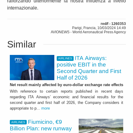
rafforzando ulteriormente la nostra influenza a livello
internazionale.
red/f - 1260353
Parigi, Francia, 10/03/2024 14:49
AVIONEWS - World Aeronautical Press Agency
Similar
ITA Airways:
AIRLINES
positive EBIT in the
Second Quarter and First
Half of 2026
Net result mainly affected by euro-dollar exchange rate effects
With reference to certain reports published in recent days
regarding ITA Airways’ economic and financial results for the
second quarter and first half of 2026, the Company considers it
appropriate to p...
more
Fiumicino, €9
AIRLINES
Billion Plan: new runway