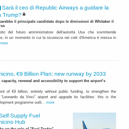
Sarà il ceo di Republic Airways a guidare la
ra Trump?
arebbe il principale candidato dopo le dimissioni di Whitaker il
rso
mpito del futuro amministratore dell'autorità Usa che sovrintende
vile, in un momento in cui la sicurezza nei cieli d'America è messa in
more
icino, €9 Billion Plan: new runway by 2033
capacity, renewal and accessibility to support the airport’s
nt of €9 billion, entirely without public funding, to strengthen the
“Leonardo da Vinci” airport and upgrade its facilities: this is the
elopment programme outli...
more
Self-Supply Fuel
micino Hub
ake on the role of "Fuel Trader"