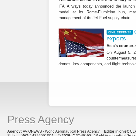
ITA Airways today announced the launch 
model at its Rome-Fiumicino hub, mark
management of its Jet Fuel supply chain — 
CIVIL DEFENSE
exports
Asia's counter
On August 5, 20
countermeasures 
drones, key components, and flight technol
Press Agency
Agency:
AVIONEWS - World Aeronautical Press Agency
Editor in chief:
CL
S.r.l.s.
VAT:
14726991004
© 2026:
AVIONEWS - World Aeronautical Pres