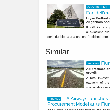
AVIAZIONE CIVILE
Faa dell'e
Bryan Bedford s
20 gennaio sco
Il difficile co
all'aviazione ci
serio dubbio da una catena d'incidenti aerei
Similar
Fium
AIRLINES
AdR focuses on 
growth
A total investme
capacity of the 
sustainable dev
ITA Airways launches 
AIRLINES
Procurement Model at its Fiu
The airline becomes the first in Italy to t