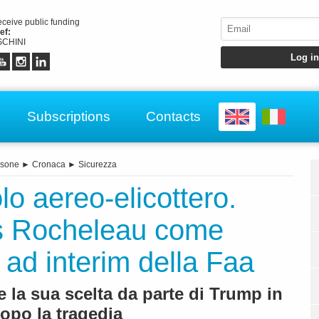
receive public funding
ef:
CHINI
Subscriptions
Contacts
rsone
►
Cronaca
►
Sicurezza
olo aereo-elicottero.
is Rocheleau come
 ad interim della Faa
 la sua scelta da parte di Trump in
opo la tragedia