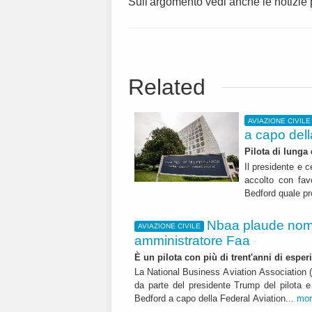
Sull'argomento vedi anche le notizie
Related
AVIAZIONE CIVILE
a capo del
Pilota di lunga 
Il presidente e 
accolto con fav
Bedford quale p
Nbaa plaude nom
AVIAZIONE CIVILE
amministratore Faa
È un pilota con più di trent'anni di esper
La National Business Aviation Association (
da parte del presidente Trump del pilota e
Bedford a capo della Federal Aviation...
mor