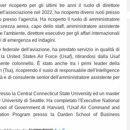
r ricoperto per gli ultimi tre anni il ruolo di direttore
ell'associazione nel 2022, ha ricoperto diversi ruoli presso
o presso l'agenzia. Ha ricoperto il ruolo di amministratore
curezza aerea, capo dello staff, amministratore assistente
i e l'ambiente, direttore esecutivo per gli affari internazionali
oni di emergenza ed indagini.
 federale dell'aviazione, ha prestato servizio in qualità di
la United States Air Force (Usaf), ritirandosi dalla Usaf
nte colonnello. È stato anche tra i primi leader della
 (Tsa), ricoprendo il ruolo di responsabile dell'Intelligence
à e di consulente senior dell'amministratore assistente per
resso la Central Connecticut State University ed un master
 University di Seattle. Ha completato l'Executive National
ool of Government di Harvard, l'Usaf Air Command and
iation Program presso la Darden School of Business