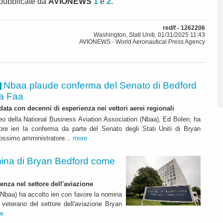
 pubblicate da
AVIONEWS
1
e
2
.
red/f - 1262206
Washington, Stati Uniti, 01/31/2025 11:43
AVIONEWS - World Aeronautical Press Agency
Nbaa plaude conferma del Senato di Bedford
la Faa
data con decenni di esperienza nei vettori aerei regionali
ceo della National Business Aviation Association (Nbaa), Ed Bolen, ha
ore ieri la conferma da parte del Senato degli Stati Uniti di Bryan
rossimo amministratore...
more
ina di Bryan Bedford come
ienza nel settore dell'aviazione
Nbaa) ha accolto ieri con favore la nomina
 veterano del settore dell'aviazione Bryan
e