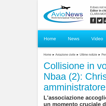
It does not 
Editor in chi
CLARA MOS
Home
News
Video
Home
►
Aviazione civile
►
Ultime notizie
►
Pe
Collisione in v
Nbaa (2): Chr
amministratore
L'associazione accoglie
un momento cruciale d