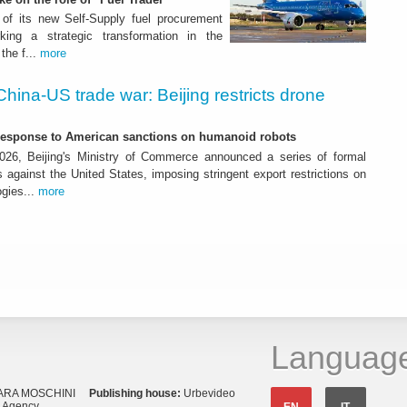
of its new Self-Supply fuel procurement
ing a strategic transformation in the
the f...
more
China-US trade war: Beijing restricts drone
-response to American sanctions on humanoid robots
26, Beijing's Ministry of Commerce announced a series of formal
against the United States, imposing stringent export restrictions on
ogies...
more
Languag
ARA MOSCHINI
Publishing house:
Urbevideo
s Agency
EN
IT