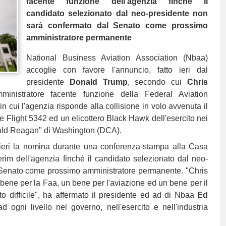
facente funzione dell'agenzia finché il
candidato selezionato dal neo-presidente non
sarà confermato dal Senato come prossimo
amministratore permanente
National Business Aviation Association (Nbaa)
accoglie con favore l'annuncio, fatto ieri dal
presidente
Donald Trump
, secondo cui
Chris
nistratore facente funzione della Federal Aviation
n cui l'agenzia risponde alla collisione in volo avvenuta il
 Flight 5342 ed un elicottero Black Hawk dell'esercito nei
nald Reagan" di Washington (DCA).
eri la nomina durante una conferenza-stampa alla Casa
erim dell'agenzia finché il candidato selezionato dal neo-
 Senato come prossimo amministratore permanente. "Chris
bene per la Faa, un bene per l'aviazione ed un bene per il
o difficile", ha affermato il presidente ed ad di Nbaa
Ed
 ogni livello nel governo, nell'esercito e nell'industria