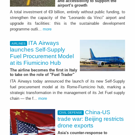
and accessibility to support the
airport’s growth
A total investment of €9 billion, entirely without public funding, to
strengthen the capacity of the “Leonardo da Vinci” airport and
upgrade its facilities: this is the sustainable development
programme outli...
more
ITA Airways
AIRLINES
launches Self-Supply
Fuel Procurement Model
at its Fiumicino Hub
The airline becomes the first in Italy
to take on the role of "Fuel Trader"
ITA Airways today announced the launch of its new Self-Supply
fuel procurement model at its Rome-Fiumicino hub, marking a
strategic transformation in the management of its Jet Fuel supply
chain — the f...
more
China-US
CIVIL DEFENSE
trade war: Beijing restricts
drone exports
Asia's counter-response to