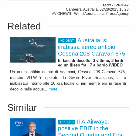
red/f - 1262642
Canberra, Australia, 02/28/2025 15:23
AVIONEWS - World Aeronautical Press Agency
Related
Australia: si
INCIDENTI
inabissa aereo anfibio
Cessna 208 Caravan 675
In fase di decollo: 3 vittime, 3 feriti
ed un illeso fra i 7 a bordo /VIDEO
Un aereo anfibio dotato di scarponi, Cessna 208 Caravan 675,
marche VH-WTY operato da Swan River Seaplanes, si è
inabissato intorno alle 16 ora locale di ieri mentre era in fase di
decollo nelle acque...
more
Similar
ITA Airways:
AIRLINES
positive EBIT in the
Second Quarter and First