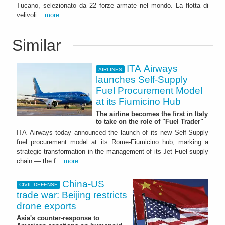
Tucano, selezionato da 22 forze armate nel mondo. La flotta di
velivoli...
more
Similar
ITA Airways
AIRLINES
launches Self-Supply
Fuel Procurement Model
at its Fiumicino Hub
The airline becomes the first in Italy
to take on the role of "Fuel Trader"
ITA Airways today announced the launch of its new Self-Supply
fuel procurement model at its Rome-Fiumicino hub, marking a
strategic transformation in the management of its Jet Fuel supply
chain — the f...
more
China-US
CIVIL DEFENSE
trade war: Beijing restricts
drone exports
Asia's counter-response to