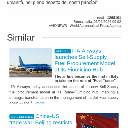
umanità, nel pieno rispetto dei nostri princìpi”.
red/f - 1268101
Roma, Italia, 03/05/2026 09:02
AVIONEWS - World Aeronautical Press Agency
Similar
ITA Airways
AIRLINES
launches Self-Supply
Fuel Procurement Model
at its Fiumicino Hub
The airline becomes the first in Italy
to take on the role of "Fuel Trader"
ITA Airways today announced the launch of its new Self-Supply
fuel procurement model at its Rome-Fiumicino hub, marking a
strategic transformation in the management of its Jet Fuel supply
chain — the f...
more
China-US
CIVIL DEFENSE
trade war: Beijing restricts