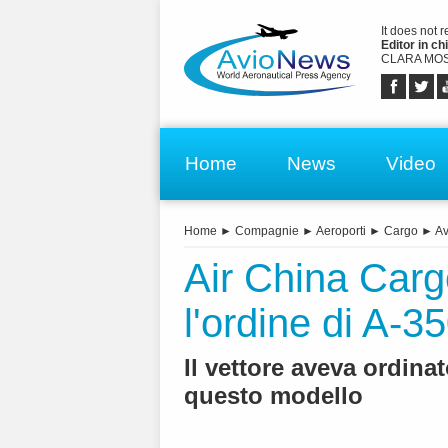
It does not 
Editor in chi
CLARA MOS
Home
News
Video
Home
►
Compagnie
►
Aeroporti
►
Cargo
►
Av
Air China Cargo
l'ordine di A-3
Il vettore aveva ordina
questo modello