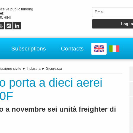
receive public funding
ef:
CHINI
Subscriptions
Contacts
iazione civile
►
Industria
►
Sicurezza
 porta a dieci aerei
50F
to a novembre sei unità freighter di