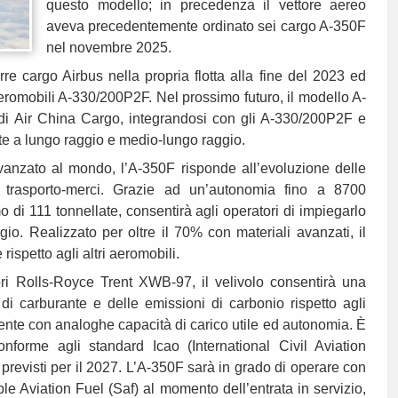
questo modello; in precedenza il vettore aereo
aveva precedentemente ordinato sei cargo A-350F
nel novembre 2025.
re cargo Airbus nella propria flotta alla fine del 2023 ed
aeromobili A-330/200P2F. Nel prossimo futuro, il modello A-
a di Air China Cargo, integrandosi con gli A-330/200P2F e
te a lungo raggio e medio-lungo raggio.
avanzato al mondo, l’A-350F risponde all’evoluzione delle
 trasporto-merci. Grazie ad un’autonomia fino a 8700
o di 111 tonnellate, consentirà agli operatori di impiegarlo
ggio. Realizzato per oltre il 70% con materiali avanzati, il
rispetto agli altri aeromobili.
ri Rolls-Royce Trent XWB-97, il velivolo consentirà una
i carburante e delle emissioni di carbonio rispetto agli
nte con analoghe capacità di carico utile ed autonomia. È
nforme agli standard Icao (International Civil Aviation
previsti per il 2027. L’A-350F sarà in grado di operare con
e Aviation Fuel (Saf) al momento dell’entrata in servizio,