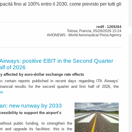
acità fino al 100% entro il 2030, come previsto per tutti gli
red/f - 1269264
Tolosa, Francia, 05/26/2026 15:24
AVIONEWS - World Aeronautical Press Agency
Airways: positive EBIT in the Second Quarter
alf of 2026
ly affected by euro-dollar exchange rate effects
to certain reports published in recent days regarding ITA Airways’
nancial results for the second quarter and first half of 2026, the
re
Plan: new runway by 2033
ssibility to support the airport’s
 without public funding, to strengthen the
t and upgrade its facilities: this is the