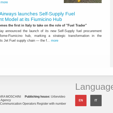
.
more
 Airways launches Self-Supply Fuel
t Model at its Fiumicino Hub
mes the first in Italy to take on the role of "Fuel Trader"
ay announced the launch of its new Self-Supply fuel procurement
ome-Fiumicino hub, marking a strategic transformation in the
s Jet Fuel supply chain — the f...
more
Languag
ARA MOSCHINI
Publishing house:
Urbevideo
s Agency
EN
IT
o Communication Operators Register with number