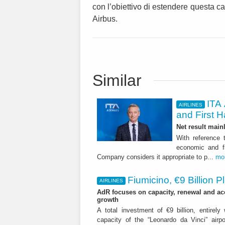
con l’obiettivo di estendere questa cap
Airbus.
Similar
ITA 
AIRLINES
and First H
Net result main
With reference 
economic and fi
Company considers it appropriate to p...
mo
Fiumicino, €9 Billion 
AIRLINES
AdR focuses on capacity, renewal and acce
growth
A total investment of €9 billion, entirely
capacity of the “Leonardo da Vinci” airpor