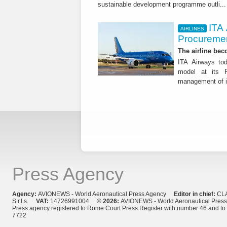
sustainable development programme outli..
ITA
AIRLINES
Procuremen
The airline beco
ITA Airways tod
model at its R
management of it
Press Agency
Agency:
AVIONEWS - World Aeronautical Press Agency
Editor in chief:
CL
S.r.l.s.
VAT:
14726991004
© 2026:
AVIONEWS - World Aeronautical Pres
Press agency registered to Rome Court Press Register with number 46 and t
7722