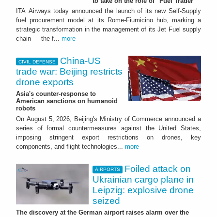
to take on the role of "Fuel Trader"
ITA Airways today announced the launch of its new Self-Supply
fuel procurement model at its Rome-Fiumicino hub, marking a
strategic transformation in the management of its Jet Fuel supply
chain — the f...
more
China-US
CIVIL DEFENSE
trade war: Beijing restricts
drone exports
Asia's counter-response to
American sanctions on humanoid
robots
On August 5, 2026, Beijing's Ministry of Commerce announced a
series of formal countermeasures against the United States,
imposing stringent export restrictions on drones, key
components, and flight technologies...
more
Foiled attack on
AIRPORTS
Ukrainian cargo plane in
Leipzig: explosive drone
seized
The discovery at the German airport raises alarm over the