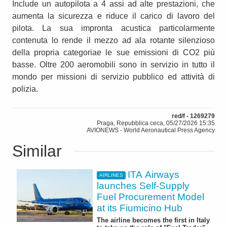
Include un autopilota a 4 assi ad alte prestazioni, che
aumenta la sicurezza e riduce il carico di lavoro del
pilota. La sua impronta acustica particolarmente
contenuta lo rende il mezzo ad ala rotante silenzioso
della propria categoriae le sue emissioni di CO2 più
basse. Oltre 200 aeromobili sono in servizio in tutto il
mondo per missioni di servizio pubblico ed attività di
polizia.
red/f - 1269279
Praga, Repubblica ceca, 05/27/2026 15:35
AVIONEWS - World Aeronautical Press Agency
Similar
ITA Airways
AIRLINES
launches Self-Supply
Fuel Procurement Model
at its Fiumicino Hub
The airline becomes the first in Italy