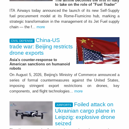
The airline becomes the first in Italy
to take on the role of "Fuel Trader"
ITA Airways today announced the launch of its new Self-Supply
fuel procurement model at its Rome-Fiumicino hub, marking a
strategic transformation in the management of its Jet Fuel supply
chain — the f...
more
China-US
CIVIL DEFENSE
trade war: Beijing restricts
drone exports
Asia's counter-response to
American sanctions on humanoid
robots
On August 5, 2026, Beijing's Ministry of Commerce announced a
series of formal countermeasures against the United States,
imposing stringent export restrictions on drones, key
components, and flight technologies...
more
Foiled attack on
AIRPORTS
Ukrainian cargo plane in
Leipzig: explosive drone
seized