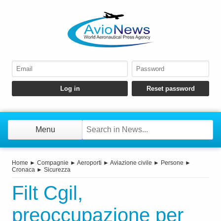
Menu
Home
►
Compagnie
►
Aeroporti
►
Aviazione civile
►
Persone
►
Cronaca
►
Sicurezza
Filt Cgil,
preoccupazione per