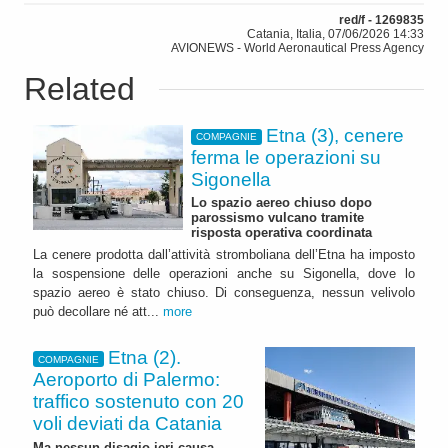
red/f - 1269835
Catania, Italia, 07/06/2026 14:33
AVIONEWS - World Aeronautical Press Agency
Related
Etna (3), cenere
COMPAGNIE
ferma le operazioni su
Sigonella
Lo spazio aereo chiuso dopo
parossismo vulcano tramite
risposta operativa coordinata
La cenere prodotta dall’attività stromboliana dell’Etna ha imposto
la sospensione delle operazioni anche su Sigonella, dove lo
spazio aereo è stato chiuso. Di conseguenza, nessun velivolo
può decollare né att...
more
Etna (2).
COMPAGNIE
Aeroporto di Palermo:
traffico sostenuto con 20
voli deviati da Catania
Ma nessun disagio ieri causa