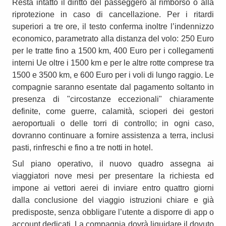
Resta intatto il diritto del passeggero al rimborso o alla
riprotezione in caso di cancellazione. Per i ritardi
superiori a tre ore, il testo conferma inoltre l’indennizzo
economico, parametrato alla distanza del volo: 250 Euro
per le tratte fino a 1500 km, 400 Euro per i collegamenti
interni Ue oltre i 1500 km e per le altre rotte comprese tra
1500 e 3500 km, e 600 Euro per i voli di lungo raggio. Le
compagnie saranno esentate dal pagamento soltanto in
presenza di "circostanze eccezionali" chiaramente
definite, come guerre, calamità, scioperi dei gestori
aeroportuali o delle torri di controllo; in ogni caso,
dovranno continuare a fornire assistenza a terra, inclusi
pasti, rinfreschi e fino a tre notti in hotel.
Sul piano operativo, il nuovo quadro assegna ai
viaggiatori nove mesi per presentare la richiesta ed
impone ai vettori aerei di inviare entro quattro giorni
dalla conclusione del viaggio istruzioni chiare e già
predisposte, senza obbligare l’utente a disporre di app o
account dedicati. La compagnia dovrà liquidare il dovuto