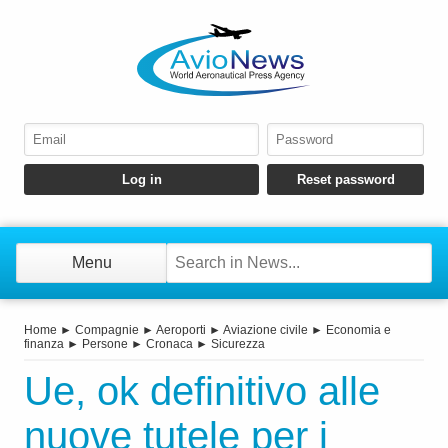
Menu
Home
►
Compagnie
►
Aeroporti
►
Aviazione civile
►
Economia e
finanza
►
Persone
►
Cronaca
►
Sicurezza
Ue, ok definitivo alle
nuove tutele per i