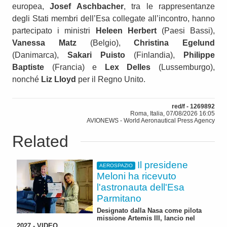
europea,
Josef Aschbacher
, tra le rappresentanze
degli Stati membri dell’Esa collegate all’incontro, hanno
partecipato i ministri
Heleen Herbert
(Paesi Bassi),
Vanessa Matz
(Belgio),
Christina Egelund
(Danimarca),
Sakari Puisto
(Finlandia),
Philippe
Baptiste
(Francia) e
Lex Delles
(Lussemburgo),
nonché
Liz Lloyd
per il Regno Unito.
red/f - 1269892
Roma, Italia, 07/08/2026 16:05
AVIONEWS - World Aeronautical Press Agency
Related
Il presidene
AEROSPAZIO
Meloni ha ricevuto
l'astronauta dell'Esa
Parmitano
Designato dalla Nasa come pilota
missione Artemis III, lancio nel
2027 - VIDEO