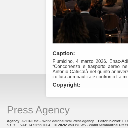
Caption:
Fiumicino, 4 marzo 2026. Enac-Ad
“Concorrenza e trasporto aereo nel 
Antonio Catricalà nel quinto annivers
cultura aeronautica e confronto tra m
Copyright:
Press Agency
Agency:
AVIONEWS - World Aeronautical Press Agency
Editor in chief:
CL
S.r.l.s.
VAT:
14726991004
© 2026:
AVIONEWS - World Aeronautical Pres