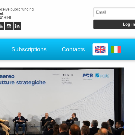
receive public funding
ef:
CHINI
Subscriptions
Contacts