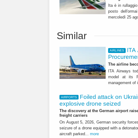
Ita è in rullaggi
posto dell'orma
mercoledì 25 agos
Similar
ITA
AIRLINES
Procuremen
The airline beco
ITA Airways tod
model at its R
management of it
Foiled attack on Ukrai
AIRPORTS
explosive drone seized
The discovery at the German airport raise
freight carriers
On August 5, 2026, German security forc
seizure of a drone equipped with a detonato
aircraft parked...
more