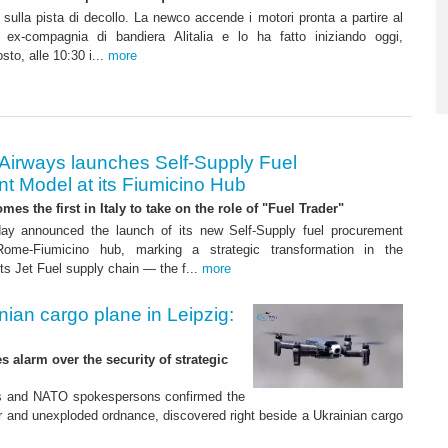
o sulla pista di decollo. La newco accende i motori pronta a partire al
i ex-compagnia di bandiera Alitalia e lo ha fatto iniziando oggi,
to, alle 10:30 i...
more
 Airways launches Self-Supply Fuel
t Model at its Fiumicino Hub
mes the first in Italy to take on the role of "Fuel Trader"
ay announced the launch of its new Self-Supply fuel procurement
ome-Fiumicino hub, marking a strategic transformation in the
s Jet Fuel supply chain — the f...
more
nian cargo plane in Leipzig:
s alarm over the security of strategic
es and NATO spokespersons confirmed the
r and unexploded ordnance, discovered right beside a Ukrainian cargo