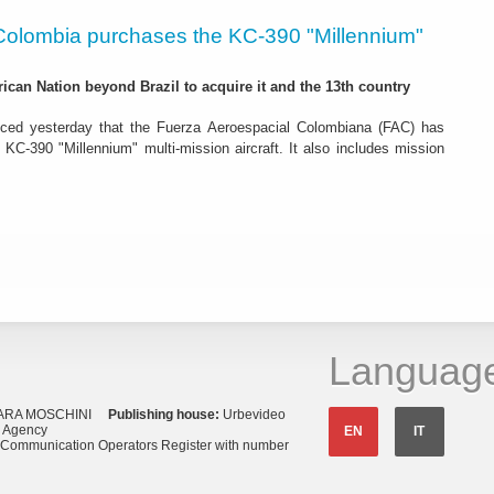
Colombia purchases the KC-390 "Millennium"
rican Nation beyond Brazil to acquire it and the 13th country
ced yesterday that the Fuerza Aeroespacial Colombiana (FAC) has
o KC-390 "Millennium" multi-mission aircraft. It also includes mission
Languag
ARA MOSCHINI
Publishing house:
Urbevideo
s Agency
EN
IT
o Communication Operators Register with number