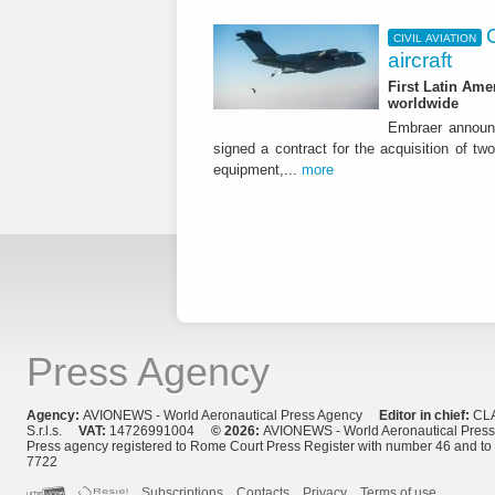
CIVIL AVIATION
aircraft
First Latin Ame
worldwide
Embraer announ
signed a contract for the acquisition of tw
equipment,...
more
Press Agency
Agency:
AVIONEWS - World Aeronautical Press Agency
Editor in chief:
CL
S.r.l.s.
VAT:
14726991004
© 2026:
AVIONEWS - World Aeronautical Pres
Press agency registered to Rome Court Press Register with number 46 and t
7722
Subscriptions
Contacts
Privacy
Terms of use