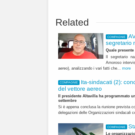
Related
AV
COMPAGNIE
segretario 
Quale presente 
Il segretario n
Amoroso intervis
aereo), analizzando i vari fatti che...
more
Ita-sindacati (2): con
COMPAGNIE
del vettore aereo
Il presidente Altavilla ha programmato una
settembre
Si è appena conclusa la riunione prevista con 
delegazioni delle Organizzazioni sindacali co
St
COMPAGNIE
Le organizzazi