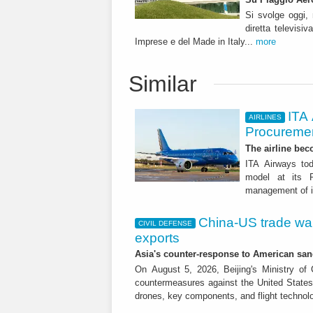
Si svolge oggi, 
diretta televisiv
Imprese e del Made in Italy...
more
Similar
ITA
AIRLINES
Procuremen
The airline beco
ITA Airways tod
model at its R
management of it
China-US trade war:
CIVIL DEFENSE
exports
Asia's counter-response to American sa
On August 5, 2026, Beijing's Ministry o
countermeasures against the United States,
drones, key components, and flight technol