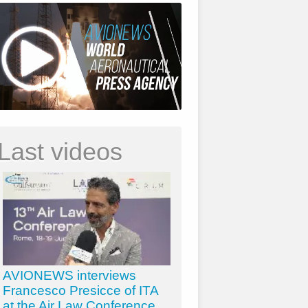
Last videos
AVIONEWS interviews
Francesco Presicce of ITA
at the Air Law Conference