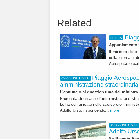
Related
Piagg
DIFESA
Appuntamento s
Il ministro dell
nella giornata d
Aerospace e parl
Piaggio Aerospace
AVIAZIONE CIVILE
amministrazione straordinaria
L'annuncio al question time del ministro
Prorogata di un anno l'amministrazione stra
Lo ha comunicato nelle scorse ore il ministr
Adolfo Urso, rispondendo...
more
AVIAZIONE CIVILE
Adolfo Urso
Su Piaggio Aer