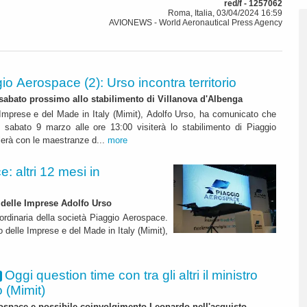
red/f - 1257062
Roma, Italia, 03/04/2024 16:59
AVIONEWS - World Aeronautical Press Agency
io Aerospace (2): Urso incontra territorio
abato prossimo allo stabilimento di Villanova d'Albenga
e Imprese e del Made in Italy (Mimit), Adolfo Urso, ha comunicato che
i sabato 9 marzo alle ore 13:00 visiterà lo stabilimento di Piaggio
erà con le maestranze d...
more
: altri 12 mesi in
 delle Imprese Adolfo Urso
ordinaria della società Piaggio Aerospace.
o delle Imprese e del Made in Italy (Mimit),
Oggi question time con tra gli altri il ministro
 (Mimit)
ospace e possibile coinvolgimento Leonardo nell'acquisto