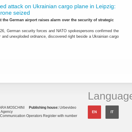
led attack on Ukrainian cargo plane in Leipzig:
drone seized
t the German airport raises alarm over the security of strategic
26, German security forces and NATO spokespersons confirmed the
r and unexploded ordnance, discovered right beside a Ukrainian cargo
Languag
ARA MOSCHINI
Publishing house:
Urbevideo
s Agency
EN
IT
o Communication Operators Register with number