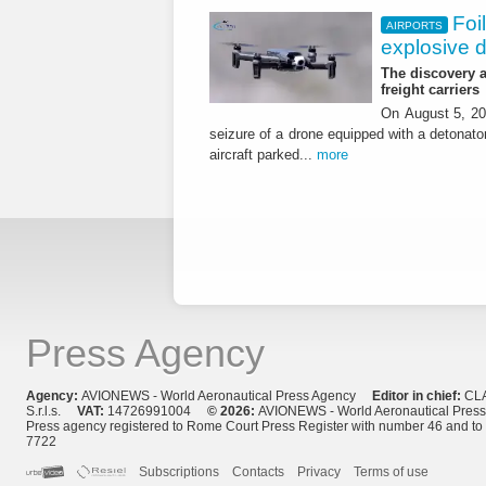
Foi
AIRPORTS
explosive 
The discovery a
freight carriers
On August 5, 20
seizure of a drone equipped with a detonato
aircraft parked...
more
Press Agency
Agency:
AVIONEWS - World Aeronautical Press Agency
Editor in chief:
CL
S.r.l.s.
VAT:
14726991004
© 2026:
AVIONEWS - World Aeronautical Pres
Press agency registered to Rome Court Press Register with number 46 and t
7722
Subscriptions
Contacts
Privacy
Terms of use