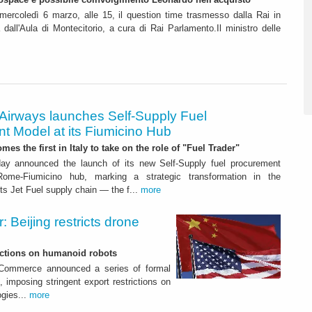
mercoledì 6 marzo, alle 15, il question time trasmesso dalla Rai in
a dall'Aula di Montecitorio, a cura di Rai Parlamento.Il ministro delle
 Airways launches Self-Supply Fuel
t Model at its Fiumicino Hub
mes the first in Italy to take on the role of "Fuel Trader"
ay announced the launch of its new Self-Supply fuel procurement
ome-Fiumicino hub, marking a strategic transformation in the
s Jet Fuel supply chain — the f...
more
 Beijing restricts drone
nctions on humanoid robots
f Commerce announced a series of formal
 imposing stringent export restrictions on
ogies...
more