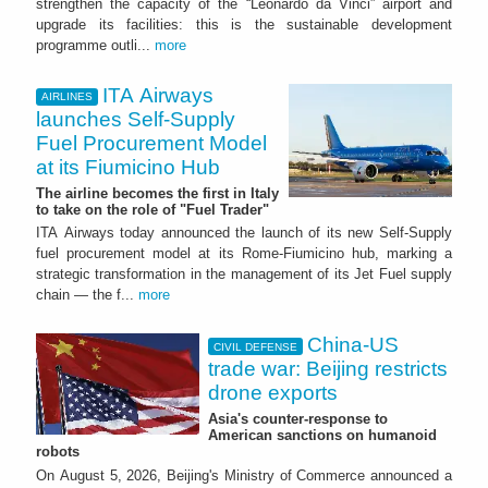
strengthen the capacity of the “Leonardo da Vinci” airport and
upgrade its facilities: this is the sustainable development
programme outli...
more
ITA Airways
AIRLINES
launches Self-Supply
Fuel Procurement Model
at its Fiumicino Hub
The airline becomes the first in Italy
to take on the role of "Fuel Trader"
ITA Airways today announced the launch of its new Self-Supply
fuel procurement model at its Rome-Fiumicino hub, marking a
strategic transformation in the management of its Jet Fuel supply
chain — the f...
more
China-US
CIVIL DEFENSE
trade war: Beijing restricts
drone exports
Asia's counter-response to
American sanctions on humanoid
robots
On August 5, 2026, Beijing's Ministry of Commerce announced a