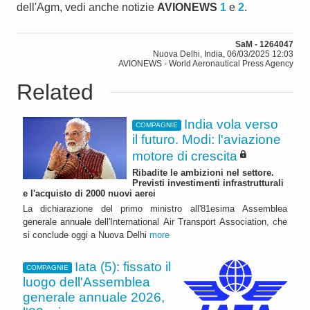
dell'Agm, vedi anche notizie
AVIONEWS
1
e
2
.
SaM - 1264047
Nuova Delhi, India, 06/03/2025 12:03
AVIONEWS - World Aeronautical Press Agency
Related
India vola verso
COMPAGNIE
il futuro. Modi: l'aviazione
motore di crescita
Ribadite le ambizioni nel settore.
Previsti investimenti infrastrutturali
e l'acquisto di 2000 nuovi aerei
La dichiarazione del primo ministro all'81esima Assemblea
generale annuale dell'International Air Transport Association, che
si conclude oggi a Nuova Delhi
more
Iata (5): fissato il
COMPAGNIE
luogo dell'Assemblea
generale annuale 2026,