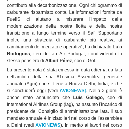
contributo alla decarbonizzazione. Ogni chilogrammo di
carburante risparmiato conta. Le informazioni fornite da
FuelIS ci aiutano a misurare l'impatto della
modernizzazione della nostra flotta e della nostra
transizione a lungo termine verso il Saf. Supportano
inoltre una strategia di carburante più reattiva ai
cambiamenti del mercato e operativi", ha dichiarato
Luís
Rodrigues
, ceo di Tap Air Portugal, condividendo lo
stesso pensiero di
Albert Pérez
, coo di Gol.
La presente nota è stata emessa in data odierna da Iata
nell'ambito della sua 81esima Assemblea generale
annuale (Agm) che si tiene a Nuova Delhi, India, e che
si concluderà oggi (vedi
AVIONEWS
)
. Nella 3-giorni è
anche stato annunciato che
Luis Gallego
, ceo di
International Airlines Group (Iag), ha assunto l'incarico di
presidente del Consiglio di amministrazione Iata. Il suo
mandato annuale è iniziato ieri nel corso dell'assemblea
a Delhi (vedi
AVIONEWS
). In merito ai lavori nel corso