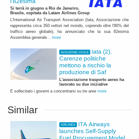
l'82esima
Si terrà in giugno a Rio de Janeriro,
Brasile, ospitata da Latam Airlines Group
L'International Air Transport Association (Iata, Associazione che
rappresenta circa 350 vettori nel mondo, coprendo oltre l'80% del
traffico aereo globale), ha annunciato che la sua 82esima
Assemblea generale...
more
Iata (2).
AVIAZIONE CIVILE
Carenze politiche
mettono a rischio la
produzione di Saf
L'associazione trasporto aereo ha
lavorato su due iniziative
E sollecitato i governi a concentrarsi su tre aree
more
Similar
ITA Airways
AIRLINES
launches Self-Supply
Fuel Procurement Model