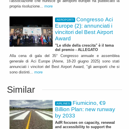
l'associazione che riunisce gli aeroporti europei ha pubblicato la
propria risoluzione...
more
Congresso Aci
AEROPORTI
Europe (2): annunciati i
vincitori del Best Airport
Award
"Le sfide della crescita" è il tema
del premio - ALLEGATO
Alla cena di gala del 35° Congresso annuale e assemblea
generale di Aci Europe (Atene, 18-20 giugno 2025) sono stati
annunciati i vincitori del Best Airport Award, "gli aeroporti che si
sono distinti...
more
Similar
Fiumicino, €9
AIRLINES
Billion Plan: new runway
by 2033
AdR focuses on capacity, renewal
and accessibility to support the