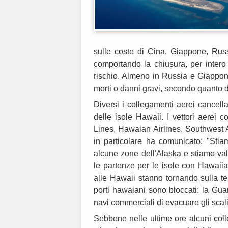
sulle coste di Cina, Giappone, Russ
comportando la chiusura, per intero o
rischio. Almeno in Russia e Giappon
morti o danni gravi, secondo quanto di
Diversi i collegamenti aerei cancellati
delle isole Hawaii. I vettori aerei c
Lines, Hawaian Airlines, Southwest Ai
in particolare ha comunicato: "Stia
alcune zone dell'Alaska e stiamo va
le partenze per le isole con Hawaiian
alle Hawaii stanno tornando sulla t
porti hawaiani sono bloccati: la Guard
navi commerciali di evacuare gli scali e
Sebbene nelle ultime ore alcuni coll