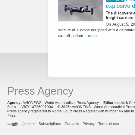
explosive 
The discovery a
freight carriers
On August 5, 20
seizure of a drone equipped with a detonato
aircraft parked...
more
Press Agency
Agency:
AVIONEWS - World Aeronautical Press Agency
Editor in chief:
CL
S.r.l.s.
VAT:
14726991004
© 2026:
AVIONEWS - World Aeronautical Pres
Press agency registered to Rome Court Press Register with number 46 and t
7722
Subscriptions
Contacts
Privacy
Terms of use