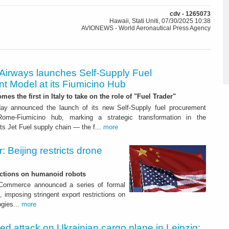
cdv - 1265073
Hawaii, Stati Uniti, 07/30/2025 10:38
AVIONEWS - World Aeronautical Press Agency
 Airways launches Self-Supply Fuel
t Model at its Fiumicino Hub
mes the first in Italy to take on the role of "Fuel Trader"
ay announced the launch of its new Self-Supply fuel procurement
ome-Fiumicino hub, marking a strategic transformation in the
s Jet Fuel supply chain — the f...
more
 Beijing restricts drone
nctions on humanoid robots
f Commerce announced a series of formal
 imposing stringent export restrictions on
ogies...
more
led attack on Ukrainian cargo plane in Leipzig: