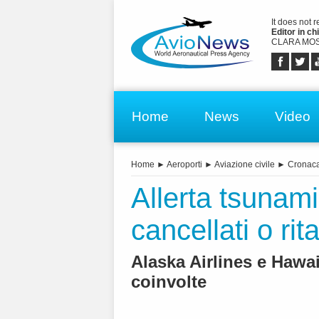
It does not 
Editor in chi
CLARA MOS
Home
News
Video
Home
►
Aeroporti
►
Aviazione civile
►
Cronac
Allerta tsunami
cancellati o rit
Alaska Airlines e Hawa
coinvolte