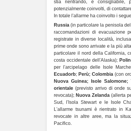
stia rientrando, è consigliabile,
potenzialmente coinvolti, di contatta
In totale l'allarme ha coinvolto i segu
Russia
(in particolare la penisola de
raccomandazioni di evacuazione p
registrate in diverse località, inclu
prime onde sono arrivate e la più alt
particolare il nord della California,
costa occidentale dell'Alaska);
Poli
per l'arcipelago delle Isole March
Ecuadorb
;
Perù;
Colombia
(con ord
Nuova Guinea;
Isole Salomone;
orientale
(previsto arrivo di onde s
revocata);
Nuova Zelanda
(allerta pe
Sud, l'Isola Stewart e le Isole C
L'allarme tsunami è rientrato in 
revocate in altre aree, ma la situa
Pacifico.