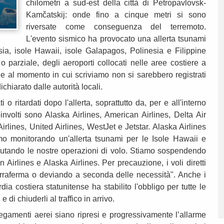
chilometri a sud-est della città di Petropavlovsk-
Kamčatskij: onde fino a cinque metri si sono
riversate come conseguenza del terremoto.
L'evento sismico ha provocato una allerta tsunami
ia, isole Hawaii, isole Galapagos, Polinesia e Filippine
 parziale, degli aeroporti collocati nelle aree costiere a
e al momento in cui scriviamo non si sarebbero registrati
chiarato dalle autorità locali.
 o ritardati dopo l'allerta, soprattutto da, per e all'interno
oinvolti sono Alaska Airlines, American Airlines, Delta Air
rlines, United Airlines, WestJet e Jetstar. Alaska Airlines
mo monitorando un'allerta tsunami per le Isole Hawaii e
lutando le nostre operazioni di volo. Stiamo sospendendo
 Airlines e Alaska Airlines. Per precauzione, i voli diretti
erraferma o deviando a seconda delle necessità". Anche i
ia costiera statunitense ha stabilito l'obbligo per tutte le
 di chiuderli al traffico in arrivo.
egamenti aerei siano ripresi e progressivamente l’allarme