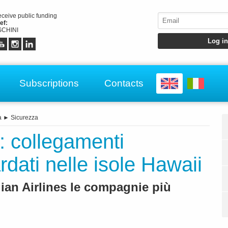
receive public funding
ef:
CHINI
Subscriptions
Contacts
a
►
Sicurezza
: collegamenti
ardati nelle isole Hawaii
iian Airlines le compagnie più