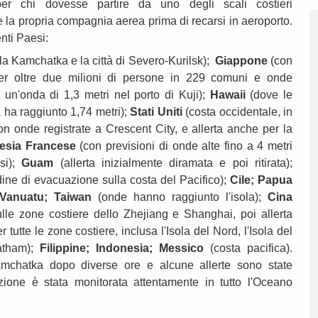
 per chi dovesse partire da uno degli scali costieri
re la propria compagnia aerea prima di recarsi in aeroporto.
enti Paesi:
lla Kamchatka e la città di Severo-Kurilsk);
Giappone
(con
er oltre due milioni di persone in 229 comuni e onde
sa un'onda di 1,3 metri nel porto di Kuji);
Hawaii
(dove le
a ha raggiunto 1,74 metri);
Stati Uniti
(costa occidentale, in
 con onde registrate a Crescent City, e allerta anche per la
nesia Francese
(con previsioni di onde alte fino a 4 metri
esi);
Guam
(allerta inizialmente diramata e poi ritirata);
ine di evacuazione sulla costa del Pacifico);
Cile;
Papua
Vanuatu;
Taiwan
(onde hanno raggiunto l'isola);
Cina
ulle zone costiere dello Zhejiang e Shanghai, poi allerta
r tutte le zone costiere, inclusa l'Isola del Nord, l'Isola del
hatham);
Filippine;
Indonesia;
Messico
(costa pacifica).
Kamchatka dopo diverse ore e alcune allerte sono state
zione è stata monitorata attentamente in tutto l'Oceano