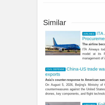
Similar
ITA
AIRLINES
Procuremen
The airline beco
ITA Airways tod
model at its R
management of it
China-US trade war:
CIVIL DEFENSE
exports
Asia's counter-response to American sa
On August 5, 2026, Beijing's Ministry o
countermeasures against the United States,
drones, key components, and flight technol
Foi
AIRPORTS