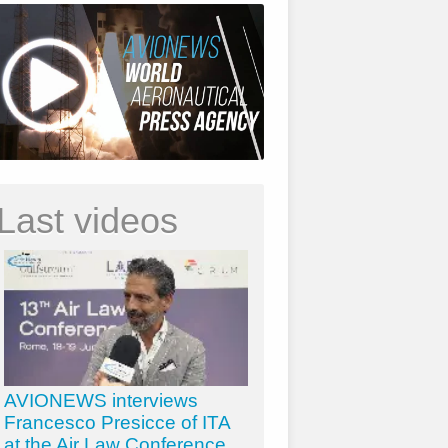
Last videos
AVIONEWS interviews
Francesco Presicce of ITA
at the Air Law Conference